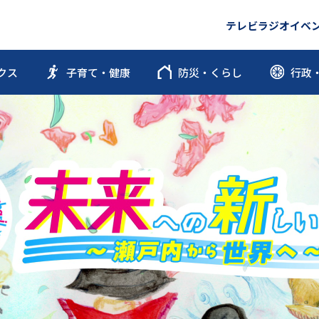
テレビ
ラジオ
イベ
クス
子育て・健康
防災・くらし
行政