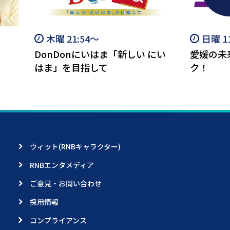
木曜 21:54～
日曜 1
DonDonにいはま「新しい にい
愛媛の未
はま」を目指して
ク！
ウィット(RNBキャラクター)
RNBエンタメディア
ご意見・お問い合わせ
採用情報
コンプライアンス