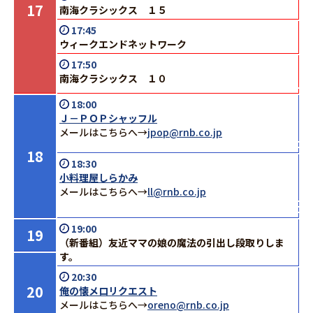
17
南海クラシックス １５
17:45
ウィークエンドネットワーク
17:50
南海クラシックス １０
18:00
Ｊ－ＰＯＰシャッフル
メールはこちらへ→
jpop@rnb.co.jp
18
18:30
小料理屋しらかみ
メールはこちらへ→
ll@rnb.co.jp
19:00
19
（新番組）友近ママの娘の魔法の引出し段取りしま
す。
20:30
20
俺の懐メロリクエスト
メールはこちらへ→
oreno@rnb.co.jp