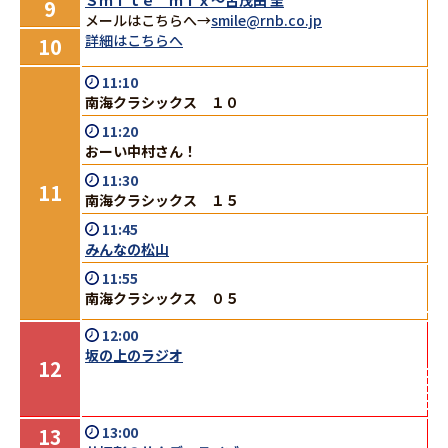
Ｓｍｉｌｅ ｍｉｘ～古茂田 圭
9
メールはこちらへ→
smile@rnb.co.jp
詳細はこちらへ
10
11:10
南海クラシックス １０
11:20
おーい中村さん！
11:30
11
南海クラシックス １５
11:45
みんなの松山
11:55
南海クラシックス ０５
12:00
坂の上のラジオ
12
13
13:00