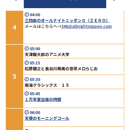
04:00
三四郎のオールナイトニッポン０（ＺＥＲＯ）
4
メールはこちらへ→
346@allnightnippon.com
05:00
天津飯大郎のアニメ大学
05:15
松原健之と長谷川萌美の音茶メロらじお
5
05:30
南海クラシックス １５
05:45
１万年堂出版の時間
06:00
天使のモーニングコール