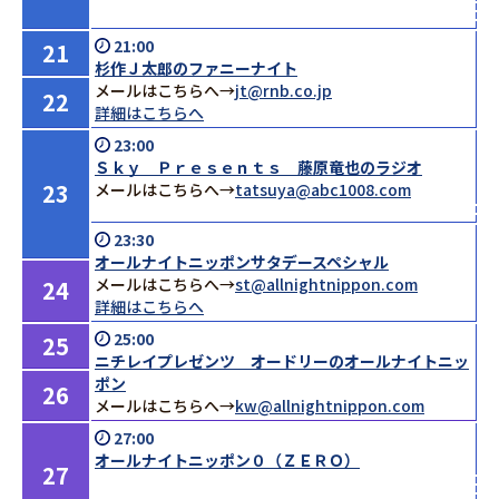
21:00
21
杉作Ｊ太郎のファニーナイト
メールはこちらへ→
jt@rnb.co.jp
22
詳細はこちらへ
23:00
Ｓｋｙ Ｐｒｅｓｅｎｔｓ 藤原竜也のラジオ
23
メールはこちらへ→
tatsuya@abc1008.com
23:30
オールナイトニッポンサタデースペシャル
メールはこちらへ→
st@allnightnippon.com
24
詳細はこちらへ
25:00
25
ニチレイプレゼンツ オードリーのオールナイトニッ
ポン
26
メールはこちらへ→
kw@allnightnippon.com
27:00
オールナイトニッポン０（ＺＥＲＯ）
27