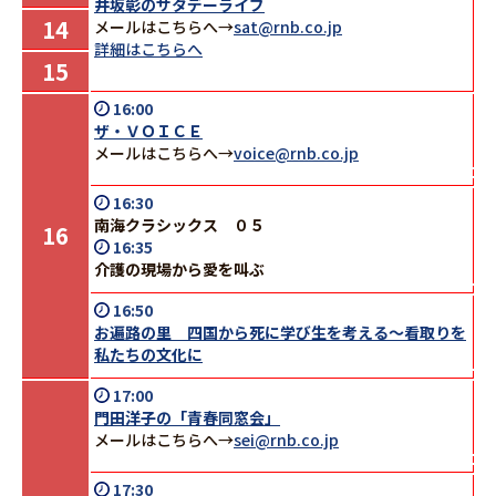
井坂彰のサタデーライブ
14
メールはこちらへ→
sat@rnb.co.jp
詳細はこちらへ
15
16:00
ザ・ＶＯＩＣＥ
メールはこちらへ→
voice@rnb.co.jp
16:30
南海クラシックス ０５
16
16:35
介護の現場から愛を叫ぶ
16:50
お遍路の里 四国から死に学び生を考える～看取りを
私たちの文化に
17:00
門田洋子の「青春同窓会」
メールはこちらへ→
sei@rnb.co.jp
17:30