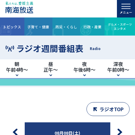
グルメ・スポーツ
トピックス
子育て・健康
防災・くらし
行政・産業
エンタメ
ラジオ週間番組表
Radio
朝
昼
夜
深夜
午前4時～
正午～
午後6時～
午前0時～
ラジオTOP
08月08日(土)