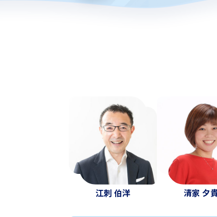
江刺 伯洋
清家 夕