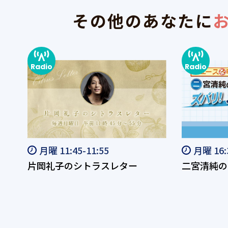
その他のあなたに
0-
月曜 11:45-11:55
月曜 16
片岡礼子のシトラスレター
二宮清純の
段取