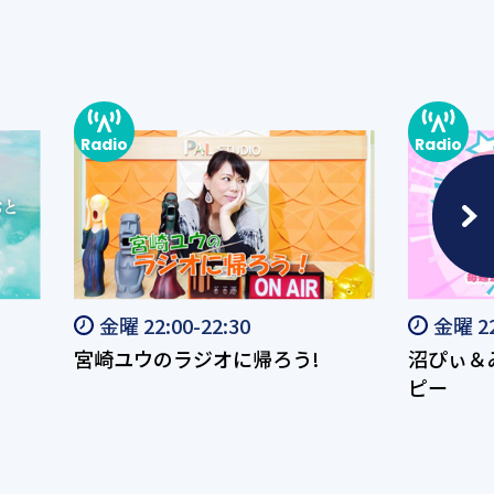
金曜 22:00-22:30
金曜 22
宮崎ユウのラジオに帰ろう!
沼ぴぃ＆
ピー