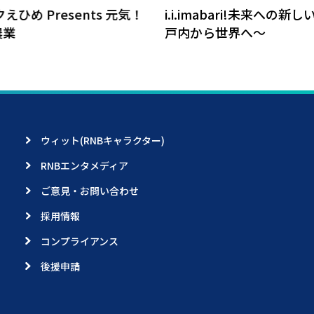
元気！
i.i.imabari!未来への新しい風～瀬
大好き！
戸内から世界へ～
ウィット(RNBキャラクター)
RNBエンタメディア
ご意見・お問い合わせ
採用情報
コンプライアンス
後援申請