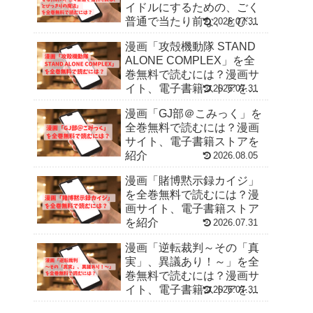
イドルにするための、ごく
普通で当たり前な、とびっ
2026.07.31
きりの魔法」を全巻無料で
漫画「攻殻機動隊 STAND
読むには？漫画サイト、電
ALONE COMPLEX」を全
子書籍ストアを紹介
巻無料で読むには？漫画サ
イト、電子書籍ストアを紹
2026.07.31
介
漫画「GJ部＠こみっく」を
全巻無料で読むには？漫画
サイト、電子書籍ストアを
紹介
2026.08.05
漫画「賭博黙示録カイジ」
を全巻無料で読むには？漫
画サイト、電子書籍ストア
を紹介
2026.07.31
漫画「逆転裁判～その「真
実」、異議あり！～」を全
巻無料で読むには？漫画サ
イト、電子書籍ストアを紹
2026.07.31
介