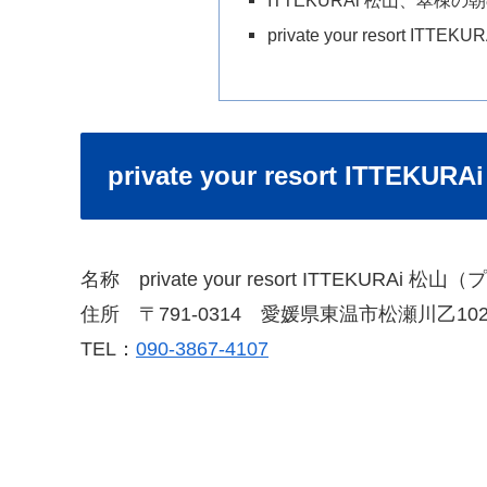
private your resort IT
private your resort ITT
名称 private your resort ITTEK
住所 〒791-0314 愛媛県東温市松瀬川乙1020
TEL：
090-3867-4107