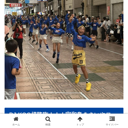
DJ KOO様降臨！！！宇和島きさいやロー
ドの特設DJブース！
ホーム
検索
トップ
サイドバー