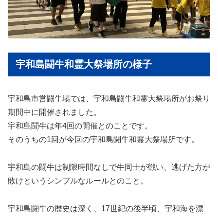
宇和島闘牛和霊大祭場所の様子
宇和島市営闘牛場では、宇和島闘牛和霊大祭場所がお祭り
期間中に開催されました。
宇和島闘牛は年4回の開催とのことです。
そのうちの1回が今回の宇和島闘牛和霊大祭場所です。
宇和島の闘牛は制限時間なしで牛同士が戦い、逃げた方が
敗けというシンプルなルールとのこと。
宇和島闘牛の歴史は深く、17世紀の後半頃、宇和海を漂