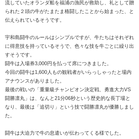
流していたオランダ船を福浦の漁民が救助し、礼として贈
られた２頭の牛がたまたま格闘したことから始まった、と
伝えられているそうです。
宇和島闘牛のルールはシンプルですが、牛たちはそれぞれ
に得意技を持っているそうで、色々な技を牛ごとに繰り出
すそうです。
闘牛は入場券3,000円を払って席につきました。
今回の闘牛は1,600人もの観戦者がいらっしゃったと場内
アナウンスがありました。
最後の戦いの「重量級チャンピオン決定戦、勇進大力VS
闘勝凛丸」は、なんと21分06秒という歴史的な長丁場と
なり、最後は「追切り」という技で闘勝凛丸が優勝しまし
た。
闘牛は大迫力で牛の息遣いが伝わってくる様でした。