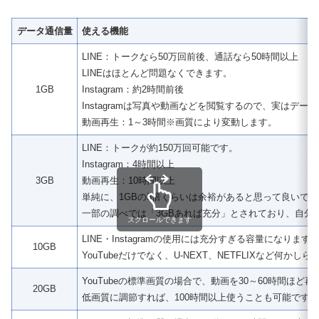
データ通信量
使える機能
LINE：トークなら50万回前後、通話なら50時間以上
LINEはほとんど問題なくできます。
1GB
Instagram：約2時間前後
Instagramは写真や動画などを閲覧するので、実はデ
動画再生：1～3時間※画質により変動します。
LINE：トークが約150万回可能です。
Instagram：4時間以上
3GB
動画再生：10時間以上
単純に、1GBの3倍くらいは余裕があると思って良いで
一部の調べでは「3GBあれば充分」とされており、自分
スクロールできます
LINE・Instagramの使用には充分すぎる容量になりま
10GB
YouTubeだけでなく、U-NEXT、NETFLIXな
YouTubeの標準画質の場合で、動画を30～60時間ほ
20GB
低画質に調節すれば、100時間以上使うことも可能です