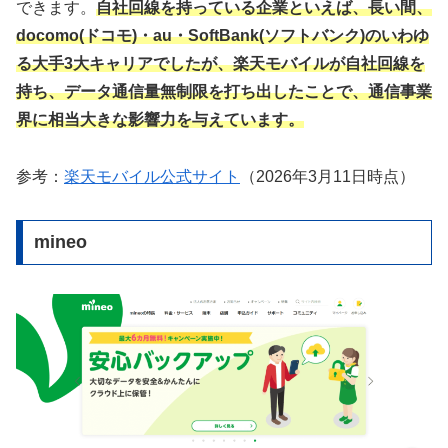
できます。
自社回線を持っている企業といえば、長い間、
docomo(ドコモ)・au・SoftBank(ソフトバンク)のいわゆ
る大手3大キャリアでしたが、楽天モバイルが自社回線を
持ち、データ通信量無制限を打ち出したことで、通信事業
界に相当大きな影響力を与えています。
参考：
楽天モバイル公式サイト
（2026年3月11日時点）
mineo