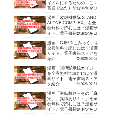
イドルにするための、ごく
普通で当たり前な、とびっ
2026.07.31
きりの魔法」を全巻無料で
漫画「攻殻機動隊 STAND
読むには？漫画サイト、電
ALONE COMPLEX」を全
子書籍ストアを紹介
巻無料で読むには？漫画サ
イト、電子書籍ストアを紹
2026.07.31
介
漫画「GJ部＠こみっく」を
全巻無料で読むには？漫画
サイト、電子書籍ストアを
紹介
2026.08.05
漫画「賭博黙示録カイジ」
を全巻無料で読むには？漫
画サイト、電子書籍ストア
を紹介
2026.07.31
漫画「逆転裁判～その「真
実」、異議あり！～」を全
巻無料で読むには？漫画サ
イト、電子書籍ストアを紹
2026.07.31
介