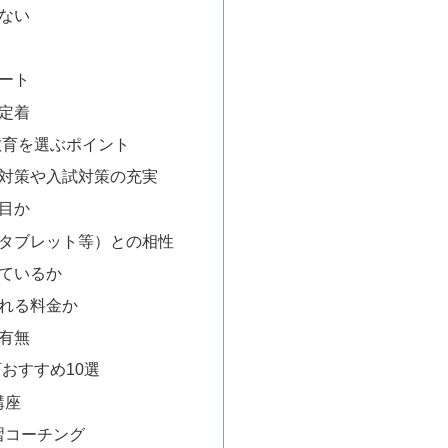
ない
ート
定着
教育を選ぶポイント
ト対策や入試対策の充実
目か
（タブレット等）との相性
っているか
られる料金か
有無
おすすめ10選
講座
習コーチング