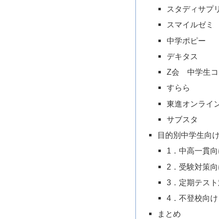
スタディサプ
スマイルゼミ
中学ポピー
デキタス
Z会 中学生
すらら
東進オンライ
サブスタ
目的別中学生向
1．中高一貫向
2．受験対策向
3．定期テス
4．不登校向
まとめ