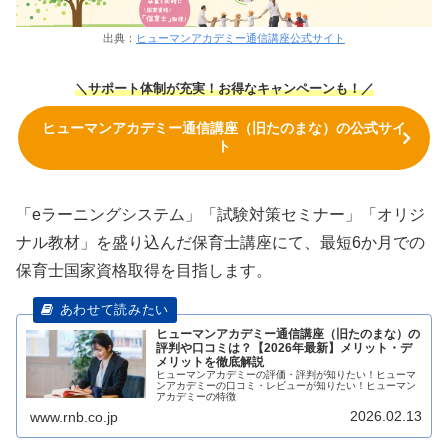
出典：
ヒューマンアカデミー通信講座公式サイト
＼サポート体制が充実！お得なキャンペーンも！／
ヒューマンアカデミー通信講座（旧たのまな）の公式サイ
ト
「eラーニングシステム」「試験対策セミナー」「オリジ
ナル教材」を盛り込んだ保育士講座にて、最短6か月での
保育士国家資格取得を目指します。
ヒューマンアカデミー通信講座（旧たのまな）の
評判や口コミは？【2026年最新】メリット・デ
メリットを徹底解説
ヒューマンアカデミーの評価・評判が知りたい！ヒューマ
ンアカデミーの口コミ・レビューが知りたい！ヒューマン
アカデミーの特徴
2026.02.13
www.rnb.co.jp