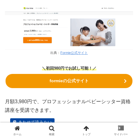
出典：
Formie公式サイト
＼初回980円でお試し可能！／
formieの公式サイト
月額3,980円で、プロフェッショナルベビーシッター資格
講座を受講できます。
Formie(フォーミー)の通信講座の評判や口コミ
は？【2026年最新】メリット・デメリットを徹
ホーム
検索
トップ
サイドバー