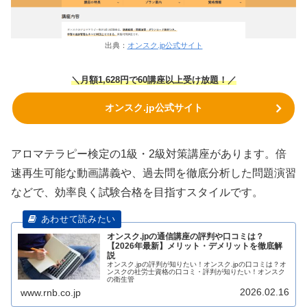
出典：
オンスク.jp公式サイト
＼月額1,628円で60講座以上受け放題！／
オンスク.jp公式サイト
アロマテラピー検定の1級・2級対策講座があります。倍
速再生可能な動画講義や、過去問を徹底分析した問題演習
などで、効率良く試験合格を目指すスタイルです。
オンスク.jpの通信講座の評判や口コミは？
【2026年最新】メリット・デメリットを徹底解
説
オンスク.jpの評判が知りたい！オンスク.jpの口コミは？オ
ンスクの社労士資格の口コミ・評判が知りたい！オンスク
の衛生管
2026.02.16
www.rnb.co.jp