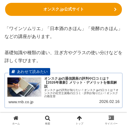
オンスク.jp公式サイト
「ワインソムリエ」「日本酒のきほん」「発酵のきほん」
などの講座があります。
基礎知識や種類の違い、注ぎ方やグラスの使い分けなどを
詳しく学びます。
オンスク.jpの通信講座の評判や口コミは？
【2026年最新】メリット・デメリットを徹底解
説
オンスク.jpの評判が知りたい！オンスク.jpの口コミは？オ
ンスクの社労士資格の口コミ・評判が知りたい！オンスク
の衛生管
2026.02.16
www.rnb.co.jp
◎Formie
ホーム
検索
トップ
サイドバー