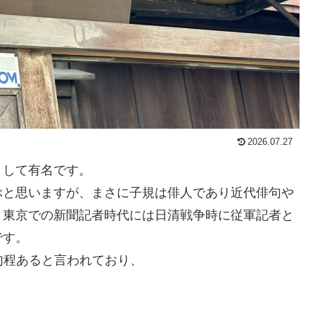
2026.07.27
として有名です。
ぶと思いますが、まさに子規は俳人であり近代俳句や
、東京での新聞記者時代には日清戦争時に従軍記者と
です。
0句程あると言われており、