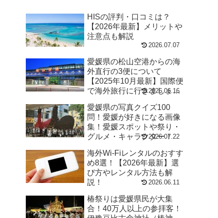
HISの評判・口コミは？
【2026年最新】メリットや
注意点も解説
2026.07.07
愛媛県の松山空港からの海
外直行の3便について
【2025年10月最新】国際便
で海外旅行に行きましょ
2026.06.16
う！
愛媛県の写真クイズ100
問！愛媛が好きになる画像
集！愛媛スポットや祭り・
グルメ・キャラクター！
2026.07.22
海外Wi-Fiレンタルのおすす
め8選！【2026年最新】選
び方やレンタル方法も解
説！
2026.06.11
椿祭りは愛媛県民が大集
合！40万人以上の参拝客！