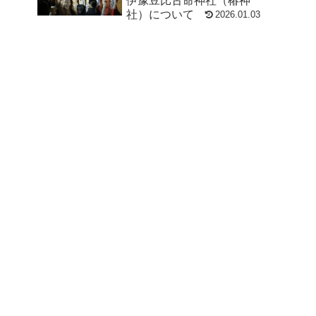
伊豫豆比古命神社（椿神
社）について
2026.01.03