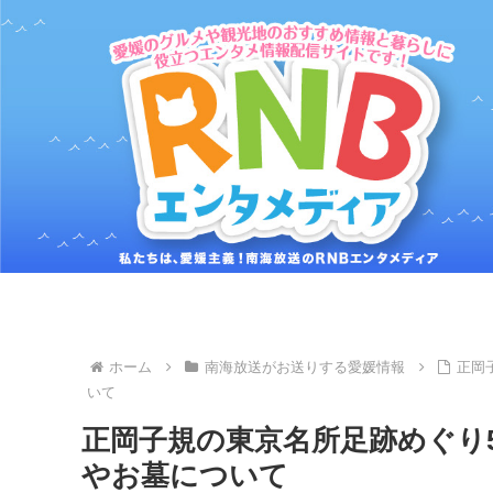
ホーム
南海放送がお送りする愛媛情報
正岡
いて
正岡子規の東京名所足跡めぐり
やお墓について