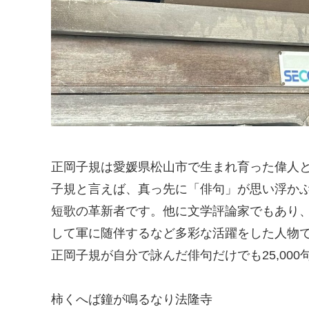
正岡子規は愛媛県松山市で生まれ育った偉人
子規と言えば、真っ先に「俳句」が思い浮か
短歌の革新者です。他に文学評論家でもあり
して軍に随伴するなど多彩な活躍をした人物
正岡子規が自分で詠んだ俳句だけでも25,00
柿くへば鐘が鳴るなり法隆寺