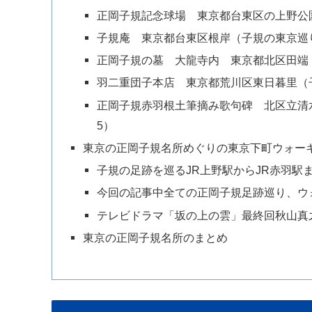
正岡子規記念球場 東京都台東区の上野公
子規庵 東京都台東区根岸（子規の東京巡
正岡子規の墓 大龍寺内 東京都北区田端
羽二重団子本店 東京都荒川区東日暮里（
正岡子規赤羽根土筆摘み歌句碑 北区立清
5）
東京の正岡子規名所めぐりの東京下町ウォー
子規の足跡を巡るJR上野駅からJR赤羽駅
今回の記事中全ての正岡子規足跡巡り、ウ
テレビドラマ「坂の上の雲」最終回秋山真
東京の正岡子規名所のまとめ