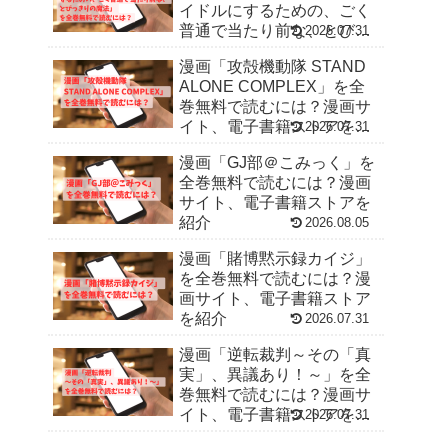
イドルにするための、ごく
普通で当たり前な、とびっ
2026.07.31
きりの魔法」を全巻無料で
漫画「攻殻機動隊 STAND
読むには？漫画サイト、電
ALONE COMPLEX」を全
子書籍ストアを紹介
巻無料で読むには？漫画サ
イト、電子書籍ストアを紹
2026.07.31
介
漫画「GJ部＠こみっく」を
全巻無料で読むには？漫画
サイト、電子書籍ストアを
紹介
2026.08.05
漫画「賭博黙示録カイジ」
を全巻無料で読むには？漫
画サイト、電子書籍ストア
を紹介
2026.07.31
漫画「逆転裁判～その「真
実」、異議あり！～」を全
巻無料で読むには？漫画サ
イト、電子書籍ストアを紹
2026.07.31
介