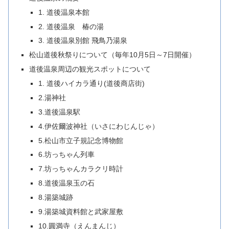
1. 道後温泉本館
2. 道後温泉 椿の湯
3. 道後温泉別館 飛鳥乃湯泉
松山道後秋祭りについて（毎年10月5日～7日開催）
道後温泉周辺の観光スポットについて
1. 道後ハイカラ通り(道後商店街)
2.湯神社
3.道後温泉駅
4.伊佐爾波神社（いさにわじんじゃ）
5.松山市立子規記念博物館
6.坊っちゃん列車
7.坊っちゃんカラクリ時計
8.道後温泉玉の石
8.湯築城跡
9.湯築城資料館と武家屋敷
10.圓満寺（えんまんじ）