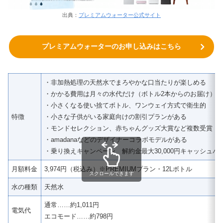
出典：
プレミアムウォーター公式サイト
プレミアムウォーターのお申し込みはこちら
・非加熱処理の天然水でまろやかな口当たりが楽しめる
・かかる費用は月々の水代だけ（ボトル2本からのお届け）
・小さくなる使い捨てボトル、ワンウェイ方式で衛生的
特徴
・小さな子供がいる家庭向けの割引プランがある
・モンドセレクション、赤ちゃんグッズ大賞など複数受賞
・amadanaなどのデザイナーコラボモデルがある
・乗り換えキャンペーン 解約金最大30,000円キャッシュバ
月額料金
3,974円（税込み）※PREMIUMプラン・12Lボトル
スクロールできます
水の種類
天然水
通常……約1,011円
電気代
エコモード……約798円