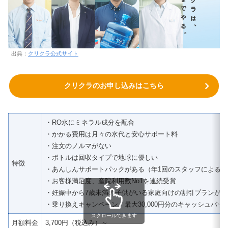
出典：
クリクラ公式サイト
クリクラのお申し込みはこちら
・RO水にミネラル成分を配合
・かかる費用は月々の水代と安心サポート料
・注文のノルマがない
・ボトルは回収タイプで地球に優しい
特徴
・あんしんサポートパックがある（年1回のスタッフによる
・お客様満足度、産院利用数No1を連続受賞
・妊娠中から7歳未満の子供がいる家庭向けの割引プランがあ
・乗り換えキャンペーン 最大30,000円分のキャッシュバッ
スクロールできます
月額料金
3,700円（税込み）～