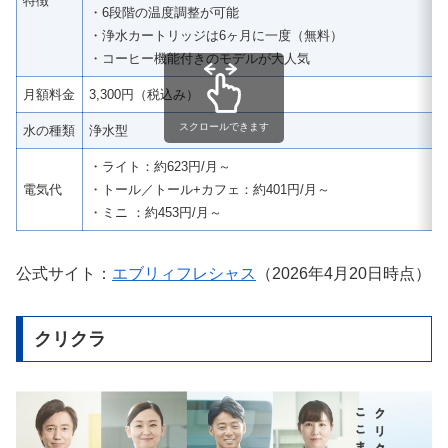
特徴
・6段階の温度調整が可能
・浄水カートリッジは6ヶ月に一度（無料）
・コーヒー機能付きのモデルが大人気
月額料金
3,300円（税込み）
スクロールできます
水の種類
浄水型
・ライト：約623円/月～
電気代
・トール／トール+カフェ：約401円/月～
・ミニ ：約453円/月～
公式サイト：
エブリィフレシャス
（2026年4月20日時点）
クリクラ