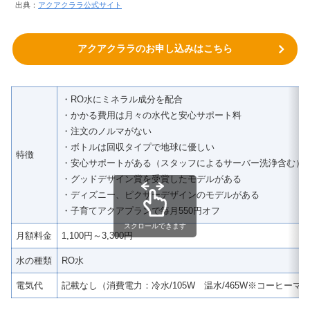
出典：
アクアクララ公式サイト
アクアクララのお申し込みはこちら
・RO水にミネラル成分を配合
・かかる費用は月々の水代と安心サポート料
・注文のノルマがない
・ボトルは回収タイプで地球に優しい
特徴
・安心サポートがある（スタッフによるサーバー洗浄含む）
・グッドデザイン賞を受賞したモデルがある
・ディズニー、ピクサーデザインのモデルがある
・子育てアクアプランで毎月550円オフ
スクロールできます
月額料金
1,100円～3,300円
水の種類
RO水
電気代
記載なし（消費電力：冷水/105W 温水/465W※コーヒー