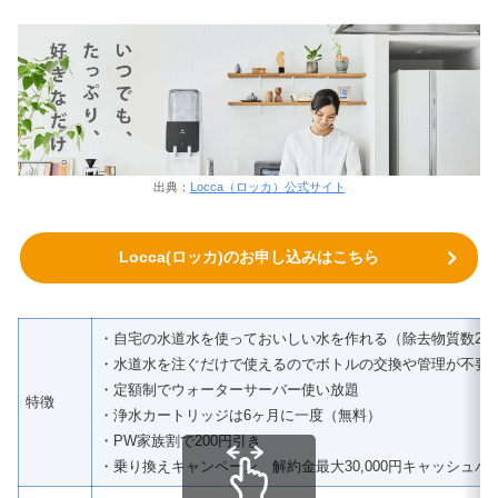
出典：
Locca（ロッカ）公式サイト
Locca(ロッカ)のお申し込みはこちら
・自宅の水道水を使っておいしい水を作れる（除去物質数28
・水道水を注ぐだけで使えるのでボトルの交換や管理が不要
・定額制でウォーターサーバー使い放題
特徴
・浄水カートリッジは6ヶ月に一度（無料）
・PW家族割で200円引き
・乗り換えキャンペーン 解約金最大30,000円キャッシュバ