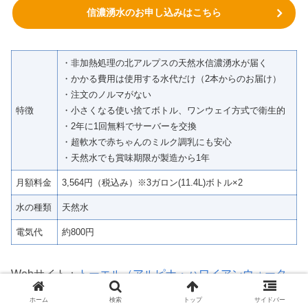
信濃湧水のお申し込みはこちら
・非加熱処理の北アルプスの天然水信濃湧水が届く
・かかる費用は使用する水代だけ（2本からのお届け）
・注文のノルマがない
特徴
・小さくなる使い捨てボトル、ワンウェイ方式で衛生的
・2年に1回無料でサーバーを交換
・超軟水で赤ちゃんのミルク調乳にも安心
・天然水でも賞味期限が製造から1年
月額料金
3,564円（税込み）※3ガロン(11.4L)ボトル×2
水の種類
天然水
電気代
約800円
Webサイト：
トーエル（アルピナ・ハワイアンウォータ
ー・信濃湧水）
（2026年4月20日時点）
ホーム
検索
トップ
サイドバー