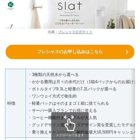
出典：
フレシャス公式サイト
フレシャスのお申し込みはこちら
・3種類の天然水から選べる
・かかる費用は月々の水代だけ（1箱4パックからのお届け）
・ボトルタイプ9.3Lと軽量の7.2Lパックが選べる
・ワンウェイ方式で衛生的
特徴
・軽量パックはそのままゴミ箱に捨てられる
・サーバー購入プランでお得に使える
・コーヒー機能付きのモデルが大人気
・グッドデザイン賞、キッズデザイン賞を受賞したモデルが
・乗り換えキャンペーン 解約金最大16,500円キャッシュバ
スクロールできます