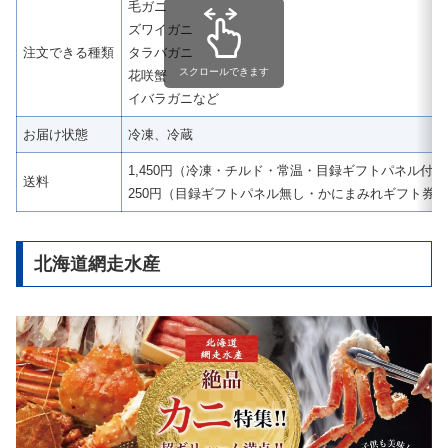
毛ガニ
ズワイガニ
注文できる種類
タラバガニ
スクロールできます
花咲蟹
イバラガニなど
お届け状態
冷凍、冷蔵
1,450円（冷凍・チルド・常温・目録ギフトパネル付き
送料
250円（目録ギフトパネル無し・かにまみれギフト券
北海道網走水産