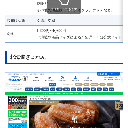
花咲ガニ
スクロールできます
その他の海産物（ウニ、イクラ、ホタテなど）
お届け状態
冷凍、冷蔵
1,390円〜5,690円
送料
（地域や商品サイズによるため詳しくは公式サイトを
北海道ぎょれん