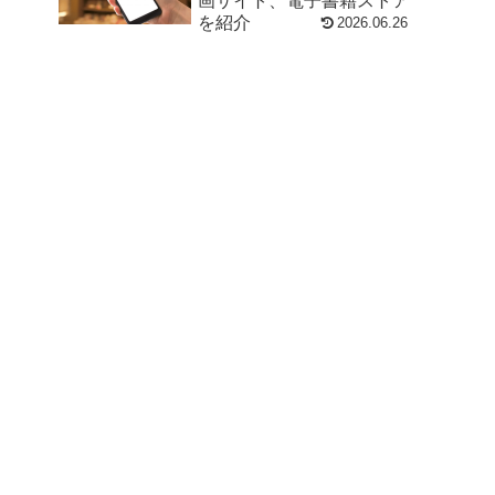
画サイト、電子書籍ストア
を紹介
2026.06.26