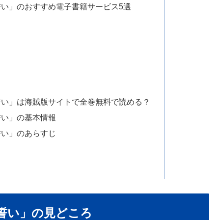
い」のおすすめ電子書籍サービス5選
誓い」は海賊版サイトで全巻無料で読める？
誓い」の基本情報
誓い」のあらすじ
誓い」の見どころ