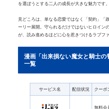
を選ぼうとする二人の成長が大きな魅力です
見どころは、単なる恋愛ではなく「契約」「
ーリー展開。守られるだけではないヒロイン
が、読み進めるほどに心を惹きつけるラブフ
漫画「出来損ない魔女と騎士の
一覧
サービス名
配信状況
クーポ
無料会