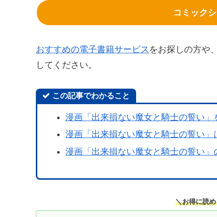
コミックシ
おすすめの電子書籍サービス
をお探しの方や
してください。
この記事でわかること
漫画「出来損ない魔女と騎士の誓い」
漫画「出来損ない魔女と騎士の誓い」
漫画「出来損ない魔女と騎士の誓い」
＼お得に読め