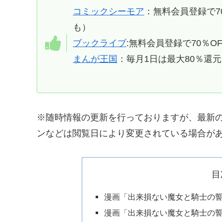
コミックシーモア
：無料会員登録で70
も）
ブックライブ
:無料会員登録で70％
まんが王国
：毎月1日は最大80％還
※随時情報の更新を行っておりますが、最新
ンなどは閲覧日により変更されている場合が
目
漫画「出来損ない魔女と騎士の
漫画「出来損ない魔女と騎士の