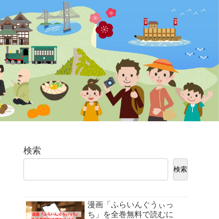
検索
検索
漫画「ふらいんぐうぃっ
ち」を全巻無料で読むに