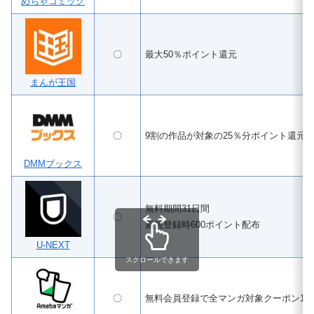
めちゃコミック
〇
最大50％ポイント還元
まんが王国
〇
9割の作品が対象の25％分ポイント還元
DMMブックス
無料期間31日間
〇
新規登録時600ポイント配布
U-NEXT
スクロールできます
〇
無料会員登録で全マンガ対象クーポン100