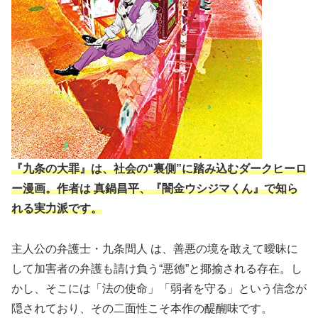
『九条の大罪』は、社会の“裏側”に踏み込むダークヒーロ
ー漫画。作者は 真鍋昌平、『闇金ウシジマくん』で知ら
れる実力派です。
主人公の弁護士・九条間人 は、善悪の境を敢えて曖昧に
して加害者の弁護も請け負う“悪徳”と揶揄される存在。し
かし、そこには「法の使命」「弱者を守る」という信念が
隠されており、その二面性こそ本作の醍醐味です。