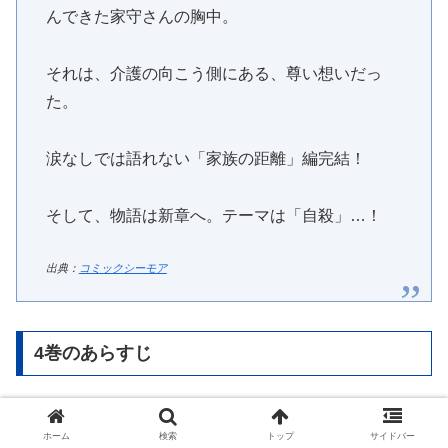
んできた家守さんの胸中。
それは、介護の向こう側にある、尊い想いだっ
た。
涙なしでは語れない「家族の距離」編完結！
そして、物語は新章へ。テーマは「自殺」…！
出典：
コミックシーモア
4巻のあらすじ
ホーム
検索
トップ
サイドバー
容疑者はぴえん女子。殺人事件の真相は…？