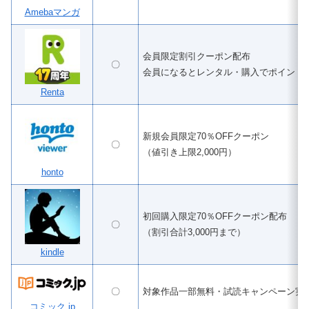
Amebaマンガ
会員限定割引クーポン配布
〇
会員になるとレンタル・購入でポイント
Renta
新規会員限定70％OFFクーポン
〇
（値引き上限2,000円）
honto
初回購入限定70％OFFクーポン配布
〇
（割引合計3,000円まで）
kindle
〇
対象作品一部無料・試読キャンペーン実
コミック.jp