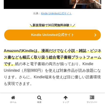
出典：
Kindle Unlimited公式サイト
＼新規登録で30日間無料体験！／
Kindle Unlimited公式サイト
AmazonのKindleは、漫画だけでなく小説・雑誌・ビジネ
ス書なども幅広く取り扱う総合電子書籍プラットフォーム
です。
紙の本と電子書籍の両方が揃っており、Kindle
Unlimited（月額980円）を使えば対象作品が読み放題にな
ります。さらに、Kindle端末を使えば目に優しい読書環境
も実現できます。
一方で、めちゃコミックは完全にスマホ最適化された“漫
ホーム
検索
トップ
サイドバー
画特化型サービス”であり、Kindleのような横断的な書籍