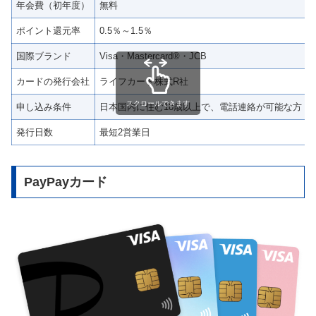
年会費（初年度）
無料
ポイント還元率
0.5％～1.5％
国際ブランド
Visa・Mastercard®・JCB
カードの発行会社
ライフカード株式R社
スクロールできます
申し込み条件
日本国内に住む18歳以上で、電話連絡が可能な方
発行日数
最短2営業日
PayPayカード