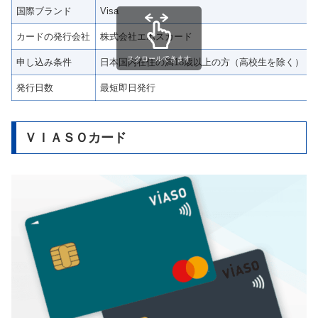
国際ブランド
Visa
カードの発行会社
株式会社エポスカード
スクロールできます
申し込み条件
日本国内在住の満18歳以上の方（高校生を除く）
発行日数
最短即日発行
ＶＩＡＳＯカード