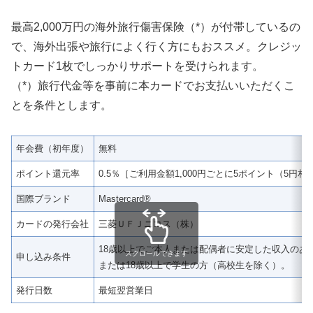
最高2,000万円の海外旅行傷害保険（*）が付帯しているの
で、海外出張や旅行によく行く方にもおススメ。クレジッ
トカード1枚でしっかりサポートを受けられます。
（*）旅行代金等を事前に本カードでお支払いいただくこ
とを条件とします。
年会費（初年度）
無料
ポイント還元率
0.5％［ご利用金額1,000円ごとに5ポイント（5円相
国際ブランド
Mastercard®
カードの発行会社
三菱ＵＦＪニコス（株）
18歳以上でご本人または配偶者に安定した収入のあ
スクロールできます
申し込み条件
または18歳以上で学生の方（高校生を除く）。
発行日数
最短翌営業日