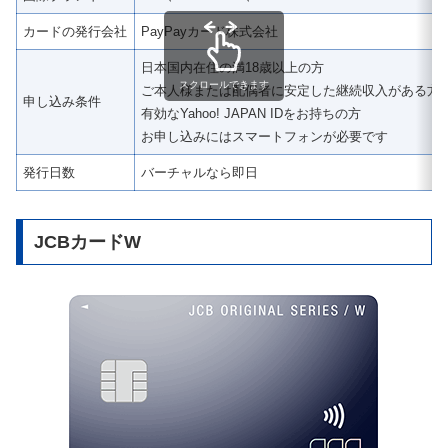
カードの発行会社
PayPayカード株式会社
日本国内在住の満18歳以上の方
スクロールできます
ご本人様または配偶者に安定した継続収入がある方
申し込み条件
有効なYahoo! JAPAN IDをお持ちの方
お申し込みにはスマートフォンが必要です
発行日数
バーチャルなら即日
JCBカードW