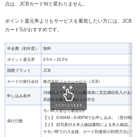
点は、JCBカードWと変わりません。
ポイント還元率よりもサービスを重視したい方には、JCB
カードSがおすすめです。
年会費（初年度）
無料
ポイント還元率
0.5％～10.0％
国際ブランド
JCB
カードの発行会社
株式会社ジェーシービー（JCB）
18歳以上で本人または配偶者に安定継続収入がある
申し込み条件
高校生を除く18歳以上の学生
スクロールできます
モバ即入会なら最短5分
【１】 9:00AM～8:00PMでお申し込み。（受付
発行日数
【２】 顔写真付き本人確認書類による本人確認。
※モバ即での入会後、カード到着前の利用方法につ