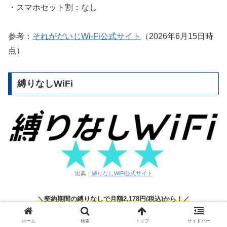
・スマホセット割：なし
参考：
それがだいじWi-Fi公式サイト
（2026年6月15日時
点）
縛りなしWiFi
出典：
縛りなしWiFi公式サイト
＼契約期間の縛りなしで月額2,178円(税込)から！／
縛りなしWiFi公式サイト
ホーム
検索
トップ
サイドバー