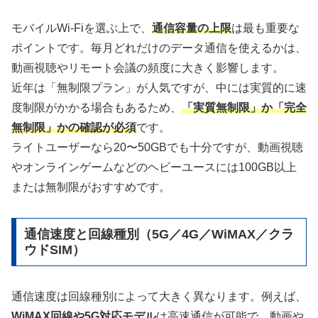
モバイルWi-Fiを選ぶ上で、
通信容量の上限
は最も重要な
ポイントです。毎月どれだけのデータ通信を使えるかは、
動画視聴やリモート会議の頻度に大きく影響します。
近年は「無制限プラン」が人気ですが、中には実質的に速
度制限がかかる場合もあるため、
「実質無制限」か「完全
無制限」かの確認が必須
です。
ライトユーザーなら20〜50GBでも十分ですが、動画視聴
やオンラインゲームなどのヘビーユースには100GB以上
または無制限がおすすめです。
通信速度と回線種別（5G／4G／WiMAX／クラ
ウドSIM）
通信速度は回線種別によって大きく異なります。例えば、
WiMAX回線や5G対応モデル
は高速通信が可能で、動画や