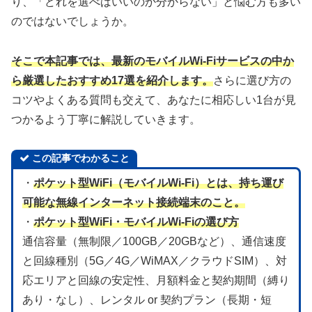
り、「どれを選べばいいのか分からない」と悩む方も多い
のではないでしょうか。
そこで本記事では、最新のモバイルWi-Fiサービスの中か
ら厳選したおすすめ17選を紹介します。
さらに選び方の
コツやよくある質問も交えて、あなたに相応しい1台が見
つかるよう丁寧に解説していきます。
この記事でわかること
・
ポケット型WiFi（モバイルWi-Fi）とは、持ち運び
可能な無線インターネット接続端末のこと。
・
ポケット型WiFi・モバイルWi-Fiの選び方
通信容量（無制限／100GB／20GBなど）、通信速度
と回線種別（5G／4G／WiMAX／クラウドSIM）、対
応エリアと回線の安定性、月額料金と契約期間（縛り
あり・なし）、レンタル or 契約プラン（長期・短