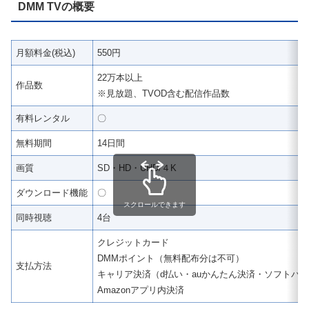
DMM TVの概要
月額料金(税込)
550円
22万本以上
作品数
※見放題、TVOD含む配信作品数
有料レンタル
〇
無料期間
14日間
画質
SD・HD・UHD/４K
ダウンロード機能
〇
スクロールできます
同時視聴
4台
クレジットカード
DMMポイント（無料配布分は不可）
支払方法
キャリア決済（d払い・auかんたん決済・ソフトバ
Amazonアプリ内決済