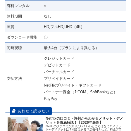
有料レンタル
×
無料期間
なし
画質
HD,フルHD,UHD（4K）
ダウンロード機能
〇
同時視聴
最大4台（プランにより異なる）
クレジットカード
デビットカード
バーチャルカード
支払方法
プリペイドカード
NetFlixプリペイド・ギフトカード
パートナー課金（J:COM、SoftBankなど）
PayPay
Netflixの口コミ・評判からわかるメリット・デメ
リットを徹底解説！【2026年最新】
Netflixのクチコミが知りたい！いいところはなに？メリッ
トやデメリットは？弱みはある？広告付きなど、料金プラ