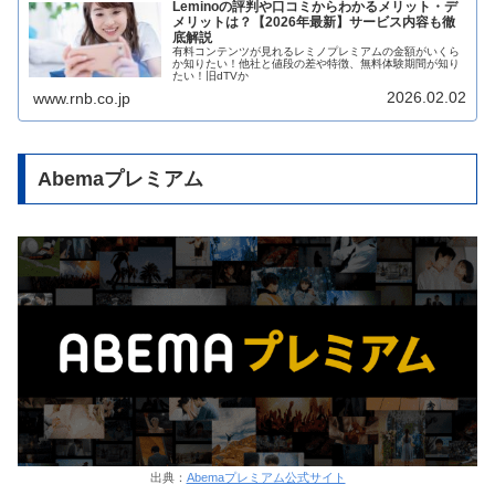
Leminoの評判や口コミからわかるメリット・デ
メリットは？【2026年最新】サービス内容も徹
底解説
有料コンテンツが見れるレミノプレミアムの金額がいくら
か知りたい！他社と値段の差や特徴、無料体験期間が知り
たい！旧dTVか
2026.02.02
www.rnb.co.jp
Abemaプレミアム
出典：
Abemaプレミアム公式サイト