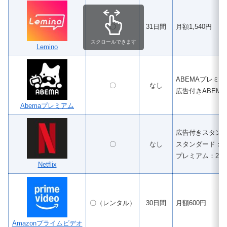
〇
31日間
月額1,540円
スクロールできます
Lemino
ABEMAプレミア
〇
なし
広告付きABEM
Abemaプレミアム
広告付きスタンダ
〇
なし
スタンダード：1,
プレミアム：2,2
Netflix
〇（レンタル）
30日間
月額600円
Amazonプライムビデオ