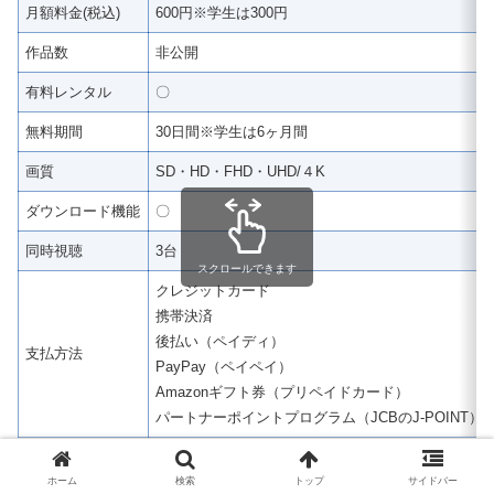
月額料金(税込)
600円※学生は300円
作品数
非公開
有料レンタル
〇
無料期間
30日間※学生は6ヶ月間
画質
SD・HD・FHD・UHD/４K
ダウンロード機能
〇
同時視聴
3台
スクロールできます
クレジットカード
携帯決済
後払い（ペイディ）
支払方法
PayPay（ペイペイ）
Amazonギフト券（プリペイドカード）
パートナーポイントプログラム（JCBのJ-POINT）
ホーム
検索
トップ
サイドバー
Amazonプライムビデオの口コミ・評判からわか