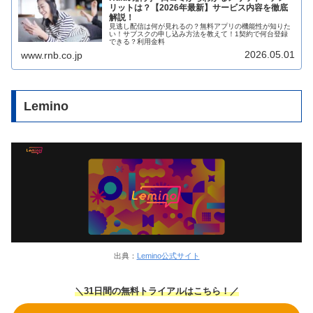
リットは？【2026年最新】サービス内容を徹底
解説！
見逃し配信は何が見れるの？無料アプリの機能性が知りた
い！サブスクの申し込み方法を教えて！1契約で何台登録
できる？利用金料
2026.05.01
www.rnb.co.jp
Lemino
出典：
Lemino公式サイト
＼31日間の無料トライアルはこちら！／