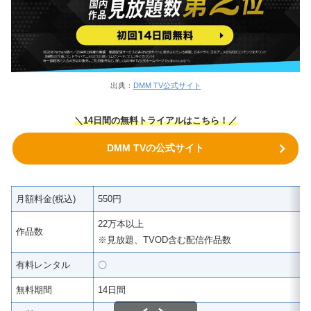
出典：
DMM TV公式サイト
＼14日間の無料トライアルはこちら！／
DMM TVの公式サイト
月額料金(税込)
550円
22万本以上
作品数
※見放題、TVOD含む配信作品数
有料レンタル
〇
無料期間
14日間