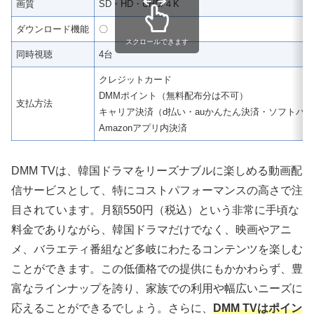
画質
SD・HD・UHD/４K
ダウンロード機能
〇
スクロールできます
同時視聴
4台
クレジットカード
DMMポイント（無料配布分は不可）
支払方法
キャリア決済（d払い・auかんたん決済・ソフトバ
Amazonアプリ内決済
DMM TVは、韓国ドラマをリーズナブルに楽しめる動画配
信サービスとして、特にコストパフォーマンスの高さで注
目されています。月額550円（税込）という非常に手頃な
料金でありながら、韓国ドラマだけでなく、映画やアニ
メ、バラエティ番組など多岐にわたるコンテンツを楽しむ
ことができます。この低価格での提供にもかかわらず、豊
富なラインナップを誇り、家族での利用や幅広いニーズに
応えることができるでしょう。さらに、
DMM TVはポイン