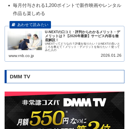
毎月付与される1,200ポイントで新作映画やレンタル
作品も楽しめる
U-NEXTの口コミ・評判からわかるメリット・デ
メリットは？【2026年最新】サービス内容を徹
底解説！
UNEXTってどうなの？評価を知りたい！U-NEXTの良いと
ころを教えて！メリット・デメリットを知りたい！使って
みた人の
2026.01.26
www.rnb.co.jp
DMM TV