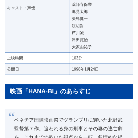
薬師寺保栄
キャスト・声優
逸見太郎
矢島健一
渡辺哲
芦川誠
津田寛治
大家由祐子
上映時間
103分
公開日
1998年1月24日
映画「HANA-BI」のあらすじ
ベネチア国際映画祭でグランプリに輝いた北野武
監督第７作。追われる身の刑事とその妻の逃亡劇
を、これまでの乾いた視点から一転、叙情的な描