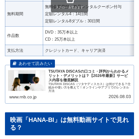
無料会員登録：単品レンタルクーポン付与
スクロールできます
無料期間
定額レンタル4：14日間
定額レンタル8ダブル：30日間
DVD：35万本以上
作品数
CD：25万本以上
支払方法
クレジットカード、キャリア決済
TSUTAYA DISCASの口コミ・評判からわかるメ
リット・デメリットは？【2026年最新】サービ
ス内容を徹底解説
TSUTAYA DISCAS（ツタヤディスカス）は何ができる？仕
組みや使い方を教えて！オンラインやアプリでのレンタル
方法
2026.08.03
www.rnb.co.jp
映画「HANA-BI」は無料動画サイトで見れ
る？