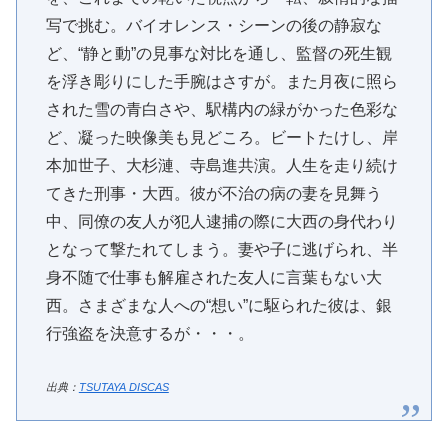
写で挑む。バイオレンス・シーンの後の静寂な
ど、“静と動”の見事な対比を通し、監督の死生観
を浮き彫りにした手腕はさすが。また月夜に照ら
された雪の青白さや、駅構内の緑がかった色彩な
ど、凝った映像美も見どころ。ビートたけし、岸
本加世子、大杉漣、寺島進共演。人生を走り続け
てきた刑事・大西。彼が不治の病の妻を見舞う
中、同僚の友人が犯人逮捕の際に大西の身代わり
となって撃たれてしまう。妻や子に逃げられ、半
身不随で仕事も解雇された友人に言葉もない大
西。さまざまな人への“想い”に駆られた彼は、銀
行強盗を決意するが・・・。
出典：
TSUTAYA DISCAS