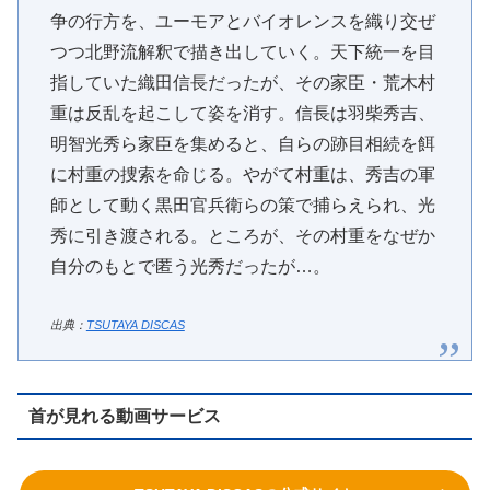
争の行方を、ユーモアとバイオレンスを織り交ぜ
つつ北野流解釈で描き出していく。天下統一を目
指していた織田信長だったが、その家臣・荒木村
重は反乱を起こして姿を消す。信長は羽柴秀吉、
明智光秀ら家臣を集めると、自らの跡目相続を餌
に村重の捜索を命じる。やがて村重は、秀吉の軍
師として動く黒田官兵衛らの策で捕らえられ、光
秀に引き渡される。ところが、その村重をなぜか
自分のもとで匿う光秀だったが…。
出典：
TSUTAYA DISCAS
首が見れる動画サービス