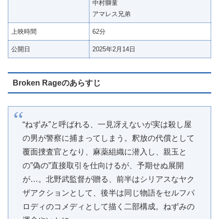
中村獅童
アマレス兄弟
上映時間
62分
公開日
2025年2月14日
Broken Rageのあらすじ
“ねずみ”と呼ばれる、一見冴えないが実は殺し屋
の男が警察に捕まってしまう。釈放の代償として
覆面捜査官となり、麻薬組織に潜入し、親玉と
の”偽の”直接取引を仕向けるが、予期せぬ展開
が…。北野武監督が贈る、前半はシリアスなヤク
ザアクションとして、後半は同じ物語をセルフパ
ロディのコメディとして描く二部構成。ねずみの