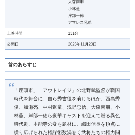
大森南朋
小林薫
岸部一徳
アマレス兄弟
上映時間
131分
公開日
2023年11月23日
首のあらすじ
「座頭市」「アウトレイジ」の北野武監督が戦国
時代を舞台に、自ら秀吉役を演じるほか、西島秀
俊、加瀬亮、中村獅童、浅野忠信、大森南朋、小
林薫、岸部一徳ら豪華キャストを迎えて贈る異色
時代劇。本能寺の変を題材に、織田信長を頂点に
繰り広げられた権謀術数渦巻く武将たちの権力闘