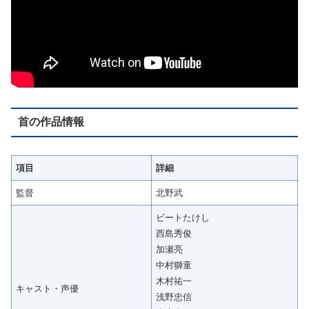
首の作品情報
項目
詳細
監督
北野武
ビートたけし
西島秀俊
加瀬亮
中村獅童
木村祐一
キャスト・声優
浅野忠信