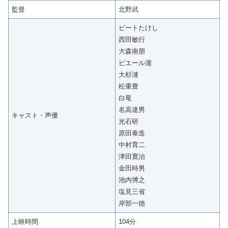
監督
北野武
ビートたけし
西田敏行
大森南朋
ピエール瀧
大杉漣
松重豊
白竜
名高達男
キャスト・声優
光石研
原田泰造
中村育二
津田寛治
金田時男
池内博之
塩見三省
岸部一徳
上映時間
104分