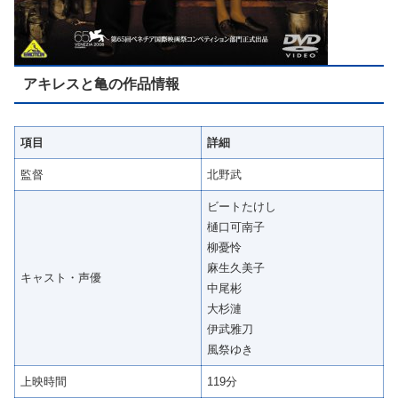
アキレスと亀の作品情報
項目
詳細
監督
北野武
ビートたけし
樋口可南子
柳憂怜
麻生久美子
キャスト・声優
中尾彬
大杉漣
伊武雅刀
風祭ゆき
上映時間
119分