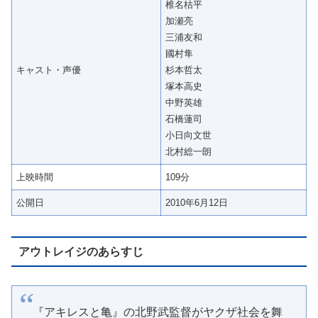
椎名桔平
加瀬亮
三浦友和
國村隼
キャスト・声優
杉本哲太
塚本高史
中野英雄
石橋蓮司
小日向文世
北村総一朗
上映時間
109分
公開日
2010年6月12日
アウトレイジのあらすじ
『アキレスと亀』の北野武監督がヤクザ社会を舞