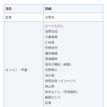
項目
詳細
監督
北野武
ビートたけし
浅野忠信
大森南朋
仁科貴
宇野祥平
國本鍾建
馬場園梓
長谷川雅紀（錦鯉）
キャスト・声優
矢野聖人
佳久創
前田志良（ビコーン!）
秋山準
鈴木もぐら（空気階段）
劇団ひとり
白竜