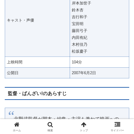
岸本加世子
鈴木杏
吉行和子
キャスト・声優
宝田明
藤田弓子
内田有紀
木村佳乃
松坂慶子
上映時間
104分
公開日
2007年6月2日
監督・ばんざい!のあらすじ
北野武監督が脚本・編集・主演も兼ねて映画への
想いを凝縮した異色コメディ。ひとりの映画監督
ホーム
検索
トップ
サイドバー