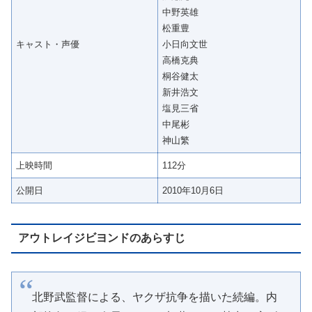
中野英雄
松重豊
キャスト・声優
小日向文世
高橋克典
桐谷健太
新井浩文
塩見三省
中尾彬
神山繁
上映時間
112分
公開日
2010年10月6日
アウトレイジビヨンドのあらすじ
北野武監督による、ヤクザ抗争を描いた続編。内