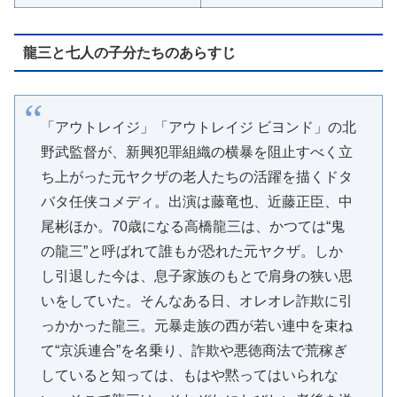
龍三と七人の子分たちのあらすじ
「アウトレイジ」「アウトレイジ ビヨンド」の北
野武監督が、新興犯罪組織の横暴を阻止すべく立
ち上がった元ヤクザの老人たちの活躍を描くドタ
バタ任侠コメディ。出演は藤竜也、近藤正臣、中
尾彬ほか。70歳になる高橋龍三は、かつては“鬼
の龍三”と呼ばれて誰もが恐れた元ヤクザ。しか
し引退した今は、息子家族のもとで肩身の狭い思
いをしていた。そんなある日、オレオレ詐欺に引
っかかった龍三。元暴走族の西が若い連中を束ね
て“京浜連合”を名乗り、詐欺や悪徳商法で荒稼ぎ
していると知っては、もはや黙ってはいられな