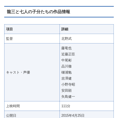
龍三と七人の子分たちの作品情報
項目
詳細
監督
北野武
藤竜也
近藤正臣
中尾彬
品川徹
キャスト・声優
樋浦勉
吉澤健
小野寺昭
安田顕
矢島健一
上映時間
111分
公開日
2015年4月25日