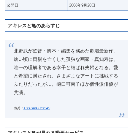
公開日
2008年9月20日
アキレスと亀のあらすじ
北野武が監督・脚本・編集を務めた劇場最新作。
幼い頃に両親を亡くした孤独な画家・真知寿は、
唯一の理解者である幸子と結ばれ夫婦となる。愛
と希望に満たされ、さまざまなアートに挑戦する
ふたりだったが…。樋口可南子ほか個性派俳優が
共演。
出典：
TSUTAYA DISCAS
アキレスと亀が見れる動画サービス