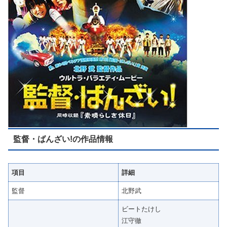
監督・ばんざい!の作品情報
項目
詳細
監督
北野武
ビートたけし
江守徹