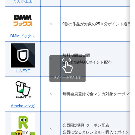
まんが王国
×
9割の作品が対象の25％分ポイント還元
DMMブックス
無料期間31日間
×
新規登録時600ポイント配布
U-NEXT
スクロールできます
×
無料会員登録で全マンガ対象クーポン100
Amebaマンガ
会員限定割引クーポン配布
×
会員になるとレンタル・購入でポイント