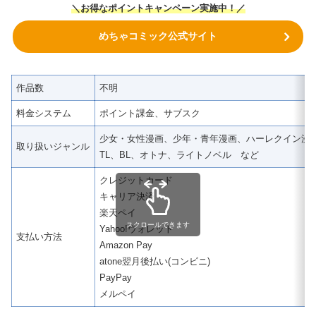
＼
お得なポイントキャンペーン実施中！
／
めちゃコミック公式サイト
作品数
不明
料金システム
ポイント課金、サブスク
少女・女性漫画、少年・青年漫画、ハーレクイン漫
取り扱いジャンル
TL、BL、オトナ、ライトノベル など
クレジットカード
キャリア決済
楽天ペイ
スクロールできます
Yahoo!ウォレット
支払い方法
Amazon Pay
atone翌月後払い(コンビニ)
PayPay
メルペイ