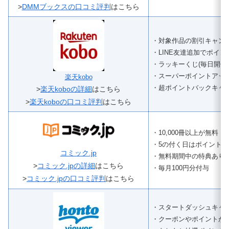
>
DMMブックスの口コミ評判
はこちら
・対象作品の割引キャン
・LINE友達追加でポイ
・ラッキーくじ(毎日開催)
・スーパーポイントアッ
楽天kobo
・超ポイントバックキャ
>
楽天koboの詳細
はこちら
>
楽天koboの口コミ評判
はこちら
・10,000冊以上が無料
・5の付く日はポイント
コミック.jp
・無料期間中の特典あり
>
コミック.jpの詳細
はこちら
・毎月100円分付与
>
コミック.jpの口コミ評判
はこちら
・スタートダッシュキャ
・クーポンやポイントが