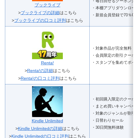
・毎日回せるクーポンガ
ブックライブ
・本棚アプリダウンロー
>
ブックライブの詳細
はこちら
・新規会員登録で70％O
>
ブックライブの口コミ評判
はこちら
・対象作品が完全無料
・会員限定の割引クーポ
・スタンプを集めてポイ
Renta!
>
Renta!の詳細
はこちら
>
Renta!の口コミ評判
はこちら
・初回購入限定のクーポ
・まとめ買いキャンペー
・対象のジャンルが割引
・日替わりセール
Kindle Unlimited
・30日間無料体験
>
Kindle Unlimitedの詳細
はこちら
>
Kindle Unlimitedの口コミ評判
はこちら