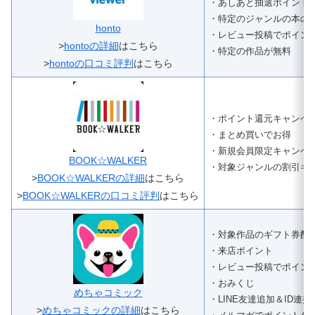
・あしあと抽選ポイント
・特定のジャンルの本の
honto
・レビュー投稿でポイン
>
hontoの詳細
はこちら
・特定の作品が無料
>
hontoの口コミ評判
はこちら
・ポイント還元キャンペ
・まとめ買いでお得
・新規会員限定キャンペ
BOOK☆WALKER
・対象ジャンルの割引キ
>
BOOK☆WALKERの詳細
はこちら
>
BOOK☆WALKERの口コミ評判
はこちら
・対象作品のギフト券配
・来店ポイント
・レビュー投稿でポイン
・おみくじ
めちゃコミック
・LINE友達追加＆ID連
>
めちゃコミックの詳細
はこちら