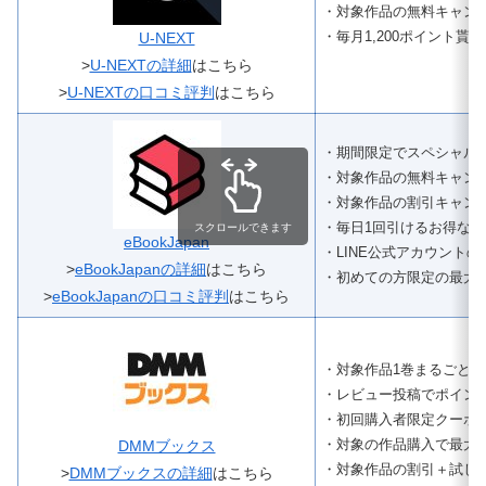
・対象作品の無料キャン
・毎月1,200ポイント貰
U-NEXT
>
U-NEXTの詳細
はこちら
>
U-NEXTの口コミ評判
はこちら
・期間限定でスペシャル
・対象作品の無料キャン
・対象作品の割引キャン
・毎日1回引けるお得な
スクロールできます
eBookJapan
・LINE公式アカウント
>
eBookJapanの詳細
はこちら
・初めての方限定の最大7
>
eBookJapanの口コミ評判
はこちら
・対象作品1巻まるごと無
・レビュー投稿でポイン
・初回購入者限定クーポ
・対象の作品購入で最大9
DMMブックス
・対象作品の割引＋試し
>
DMMブックスの詳細
はこちら