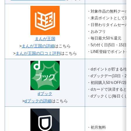
・対象作品の無料クーポ
・来店ポイントとして1日
・日替わりタイムセール
・おみフリ
・毎日最大50％還元
まんが王国
・5の付く日(5日・15日
>
まんが王国の詳細
はこちら
・LINE登録でポイントゲ
>
まんが王国の口コミ評判
はこちら
・dポイントが貯まる/使
・dブックデー(10日・20日
・初回購入50％OFF/2回
・dカードで決済するとd
dブック
・dブックくじ(毎日くじ)
>
dブックの詳細
はこちら
・初月無料