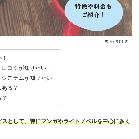
2026.01.21
い！
い？口コミが知りたい！
？システムが知りたい！
はある？
る？
ビスとして、特にマンガやライトノベルを中心に多く