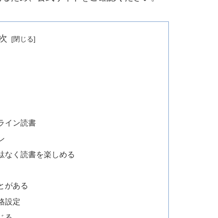
次
ライン読書
ン
駄なく読書を楽しめる
とがある
格設定
じる