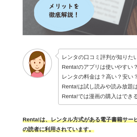
レンタの口コミ評判が知りた
Renta!のアプリは使いやす
レンタの料金は？高い？安い
Renta!は試し読みや読み放題
Renta!では漫画の購入はでき
Renta!は、レンタル方式
がある
電子書籍サー
の読者に利用されています。