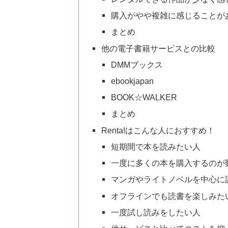
購入がやや複雑に感じることが
まとめ
他の電子書籍サービスとの比較
DMMブックス
ebookjapan
BOOK☆WALKER
まとめ
Renta!はこんな人におすすめ！
短期間で本を読みたい人
一度に多くの本を購入するのが
マンガやライトノベルを中心に
オフラインでも読書を楽しみた
一度試し読みをしたい人