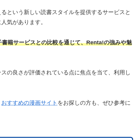
えるという新しい読書スタイルを提供するサービスと
に人気があります。
子書籍サービスとの比較を通じて、Renta!の強みや魅
ンスの良さが評価されている点に焦点を当て、利用し
、
おすすめの漫画サイト
をお探しの方も、ぜひ参考に