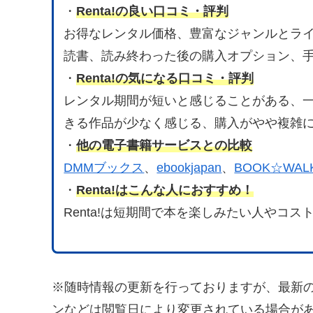
・
Renta!の良い口コミ・評判
お得なレンタル価格、豊富なジャンルとラ
読書、読み終わった後の購入オプション、
・
Renta!の気になる口コミ・評判
レンタル期間が短いと感じることがある、
きる作品が少なく感じる、購入がやや複雑
・
他の電子書籍サービスとの比較
DMMブックス
、
ebookjapan
、
BOOK☆WAL
・
Renta!はこんな人におすすめ！
Renta!は短期間で本を楽しみたい人やコ
※随時情報の更新を行っておりますが、最新
ンなどは閲覧日により変更されている場合が