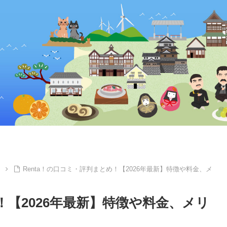
Renta！の口コミ・評判まとめ！【2026年最新】特徴や料金、メ
！【2026年最新】特徴や料金、メリ