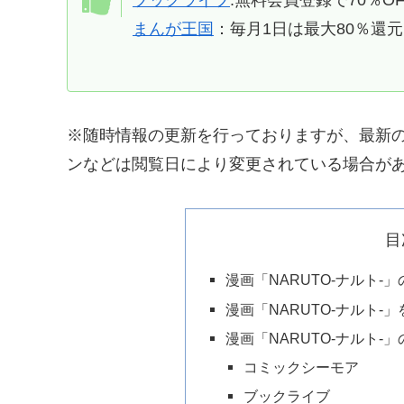
ブックライブ
:無料会員登録で70％
まんが王国
：毎月1日は最大80％還
※随時情報の更新を行っておりますが、最新
ンなどは閲覧日により変更されている場合が
目
漫画「NARUTO-ナルト-
漫画「NARUTO-ナルト
漫画「NARUTO-ナルト
コミックシーモア
ブックライブ