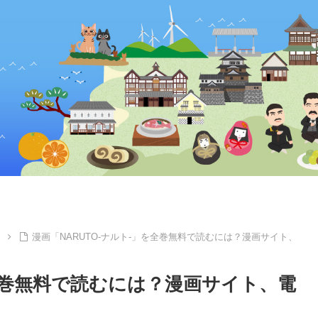
漫画「NARUTO-ナルト-」を全巻無料で読むには？漫画サイト、
を全巻無料で読むには？漫画サイト、電