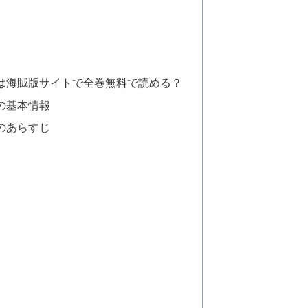
-」は海賊版サイトで全巻無料で読める？
」の基本情報
」のあらすじ