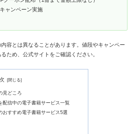
OFFクーポン配布（1冊まで金額上限なし）
元キャンペーン実施
の内容とは異なることがあります。値段やキャンペー
あるため、公式サイトをご確認ください。
次
」の見どころ
-」を配信中の電子書籍サービス一覧
-」のおすすめ電子書籍サービス5選