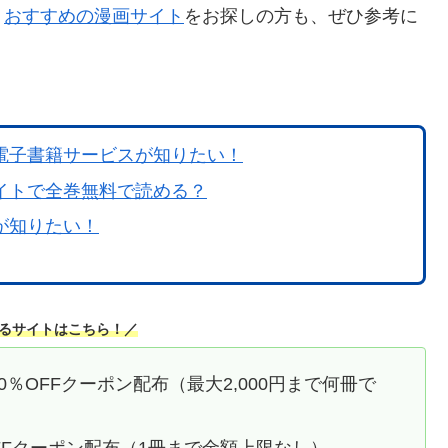
、
おすすめの漫画サイト
をお探しの方も、ぜひ参考に
の電子書籍サービスが知りたい！
サイトで全巻無料で読める？
じが知りたい！
るサイトはこちら！／
％OFFクーポン配布（最大2,000円まで何冊で