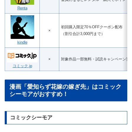
Renta
初回購入限定70％OFFクーポン配布
×
（割引合計3,000円まで）
kindle
×
対象作品一部無料・試読キャンペーン実
コミック.jp
漫画「愛知らず花嫁の嫁ぎ先」はコミック
シーモアがおすすめ！
コミックシーモア