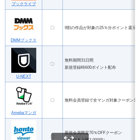
ブックライブ
〇
9割の作品が対象の25％分ポイント還元
DMMブックス
無料期間31日間
〇
新規登録時600ポイント配布
U-NEXT
〇
無料会員登録で全マンガ対象クーポン100
Amebaマンガ
新規会員限定70％OFFクーポン
〇
（値引き上限2,000円）