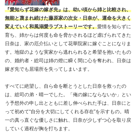
『愛知らず花嫁の嫁ぎ先』は、幼い頃から姉と比較され、
無能と蔑まれ続けた藤原家の次女・日奈が、運命を大きく
変えていく和風溺愛ラブストーリーです。
愛情を知らずに
育ち、姉からは何度も命を脅かされるほど虐げられてきた
日奈は、家の厄介払いとして花華院家に嫁ぐことになりま
す。地獄のような実家から逃れられると希望を抱いたもの
の、婚約者・総司は姉の燈に瞬く間に心を奪われ、日奈は
嫁ぎ先でも居場所を失ってしまいます。
すべてに絶望し、自ら命を断とうとした日奈を救ったの
は、総司の弟・晴一でした。「俺の嫁にならないか」とい
う予想外の申し出とともに差し伸べられた手は、日奈にと
って初めて“自分を大切にしてくれる存在”を示すもの。晴
一の真っ直ぐな優しさに触れ、日奈が少しずつ心を取り戻
していく過程が胸を打ちます。