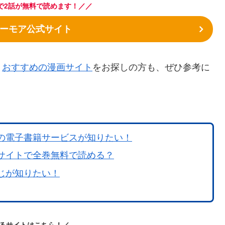
で2話が無料で読めます！
／／
ーモア公式サイト
、
おすすめの漫画サイト
をお探しの方も、ぜひ参考に
の電子書籍サービスが知りたい！
サイトで全巻無料で読める？
じが知りたい！
るサイトはこちら！／