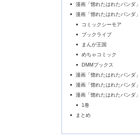
漫画「惚れたはれたパンダ
漫画「惚れたはれたパンダ」
コミックシーモア
ブックライブ
まんが王国
めちゃコミック
DMMブックス
漫画「惚れたはれたパンダ
漫画「惚れたはれたパンダ
漫画「惚れたはれたパンダ
1巻
まとめ