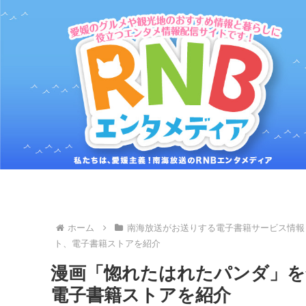
ホーム
南海放送がお送りする電子書籍サービス情報
ト、電子書籍ストアを紹介
漫画「惚れたはれたパンダ」を
電子書籍ストアを紹介