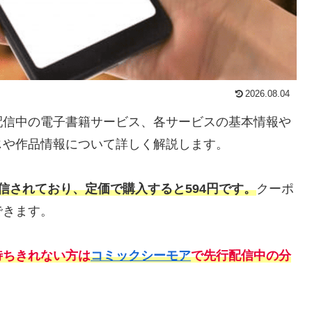
2026.08.04
配信中の電子書籍サービス、各サービスの基本情報や
じや作品情報について詳しく解説します。
信されており、定価で購入すると594円です。
クーポ
できます。
待ちきれない方は
コミックシーモア
で先行配信中の分