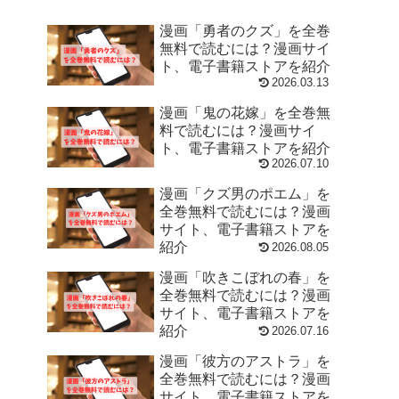
漫画「勇者のクズ」を全巻
無料で読むには？漫画サイ
ト、電子書籍ストアを紹介
2026.03.13
漫画「鬼の花嫁」を全巻無
料で読むには？漫画サイ
ト、電子書籍ストアを紹介
2026.07.10
漫画「クズ男のポエム」を
全巻無料で読むには？漫画
サイト、電子書籍ストアを
紹介
2026.08.05
漫画「吹きこぼれの春」を
全巻無料で読むには？漫画
サイト、電子書籍ストアを
紹介
2026.07.16
漫画「彼方のアストラ」を
全巻無料で読むには？漫画
サイト、電子書籍ストアを