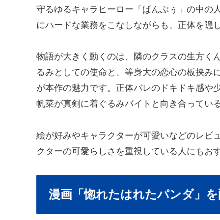
守るゆるキャラヒーロー「ぱんぶぅ」の中の
にハードな業務をこなしながらも、正体を隠
物語が大きく動くのは、隣のクラスの生方くん
るみとしての使命と、等身大の恋心の板挟み
が本作の魅力です。正体バレのドキドキ感や
帆菜が真剣に着ぐるみバイトと向き合ってい
絵が好みやキャラクターが可愛いなどのレビ
クターの可愛らしさを重視している人にもお
漫画「惚れたはれたパンダ」を