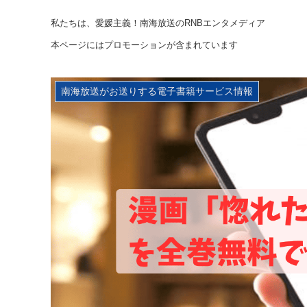
私たちは、愛媛主義！南海放送のRNBエンタメディア
本ページにはプロモーションが含まれています
南海放送がお送りする電子書籍サービス情報