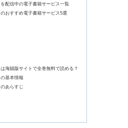
」を配信中の電子書籍サービス一覧
のおすすめ電子書籍サービス5選
」は海賊版サイトで全巻無料で読める？
」の基本情報
」のあらすじ