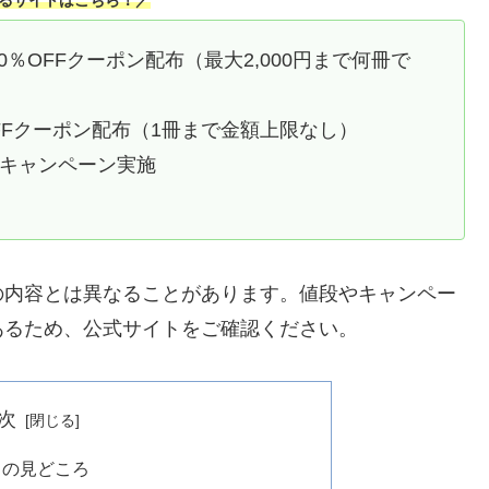
％OFFクーポン配布（最大2,000円まで何冊で
OFFクーポン配布（1冊まで金額上限なし）
元キャンペーン実施
の内容とは異なることがあります。値段やキャンペー
あるため、公式サイトをご確認ください。
次
」の見どころ