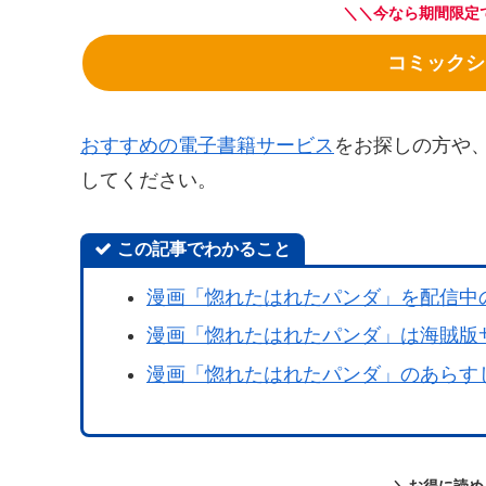
＼＼今なら
期間限定
コミックシ
おすすめの電子書籍サービス
をお探しの方や
してください。
この記事でわかること
漫画「惚れたはれたパンダ」を配信中
漫画「惚れたはれたパンダ」は海賊版
漫画「惚れたはれたパンダ」のあらす
＼お得に読め