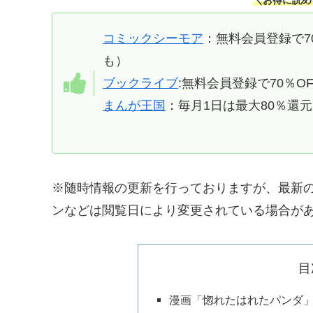
コミックシーモア
：無料会員登録で70
も）
ブックライブ
:無料会員登録で70％
まんが王国
：毎月1日は最大80％還
※随時情報の更新を行っておりますが、最新
ンなどは閲覧日により変更されている場合が
目
漫画「惚れたはれたパンダ