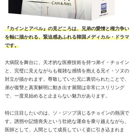
『カインとアベル』の見どころは、兄弟の愛憎と権力争い
を軸に描かれる、緊迫感あふれる韓国メディカル・ドラマ
です。
大病院を舞台に、天才的な医療技術を持つ弟イ・チョイン
と、完璧に見えながらも複雑な感情を抱える兄イ・ソヌの
対立が描かれます。尊敬していた兄に裏切られたことで、
弟が復讐と真実解明に動き出す展開は非常にスリリング
で、一度見始めると止まらない魅力があります。
特に注目したいのは、ソ・ジソブ演じるチョインの熱演で
す。誘拐や記憶喪失という壮絶な運命を乗り越えながら、
医師として、人間として成長していく姿に引き込まれま