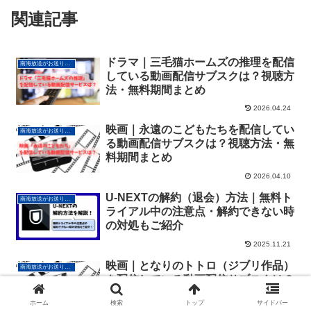
関連記事
ドラマ｜三毛猫ホームズの推理を配信
南海放送がお送りする動画配信サービス情報
している動画配信サブスクは？視聴方
法・無料期間まとめ
2026.04.24
映画｜永遠のこどもたちを配信してい
南海放送がお送りする動画配信サービス情報
る動画配信サブスクは？視聴方法・無
料期間まとめ
2026.04.10
U-NEXTの解約（退会）方法｜無料ト
南海放送がお送りする動画配信サービス情報
ライアル中の注意点・解約できない時
の対処もご紹介
2025.11.21
映画｜となりのトトロ（ジブリ作品）
南海放送がお送りする動画配信サービス情報
を配信している動画配信サブスクは？
視聴方法・無料期間まとめ
ホーム
検索
トップ
サイドバー