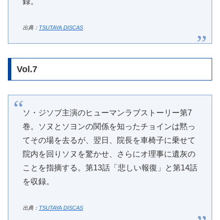
録。
出典：
TSUTAYA DISCAS
Vol.7
ソ・ジソブ主演のヒューマンラブストーリー第7
巻。ソヌとソヨンの関係を知ったチョインは黙っ
てその場を去るが、翌日、院長を車椅子に乗せて
院内を回りソヌを驚かせ、さらにオ理事に遺灰の
ことを指摘する。第13話「悲しい報復」と第14話
を収録。
出典：
TSUTAYA DISCAS