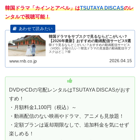
韓国ドラマ「カインとアベル」は
TSUTAYA DISCAS
のレ
ンタルで視聴可能！
韓国ドラマをサブスクで見るならどこがいい？
【2026年最新】おすすめの動画配信サービス9選
韓ドラ見るならどこがいい？おすすめの動画配信サービス
（VOD）が知りたい！韓流ドラマの見放題の動画配信サブ
スクはどこ？韓
2026.04.15
www.rnb.co.jp
DVDやCDの宅配レンタルはTSUTAYA DISCASがおす
すめ！
・月額料金1,100円（税込）～
・動画配信のない映画やドラマ、アニメも見放題！
・定額プランは返却期限なしで、追加料金を気にせず
楽しめる！