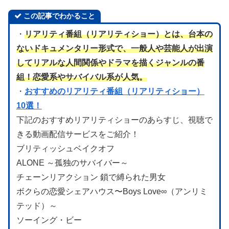
この記事でわかること
・
リアリティ番組（リアリティショー）とは、台本の
ないドキュメンタリー形式で、一般人や芸能人が出演
してリアルな人間関係やドラマを描くジャンルの番
組！恋愛系やサバイバル系が人気。
・
おすすめのリアリティ番組（リアリティショー）
10選！
下記のおすすめリアリティショーのあらすじ、視聴で
きる動画配信サービスをご紹介！
ブリティッシュベイクオフ
ALONE ～孤独のサバイバー～
チェーンリアクション 鎖で縛られた男女
ボクらの恋愛シェアハウス〜Boys Love∞（アンリミ
テッド）～
ソーイング・ビー