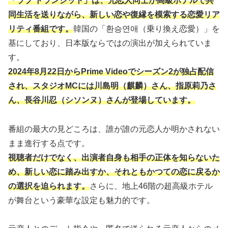
「ラブ トランジット」は、元恋人同士が高級ホテルで共
同生活を送りながら、新しい恋や復縁を模索する恋愛リア
リティ番組です。
韓国の「환승연애（乗り換え恋愛）」を
基にしており、日本版ならではの演出が加えられていま
す。
2024年8月22日からPrime Videoでシーズン2が独占配信
され、スタジオMCには川島明（麒麟）さん、指原莉乃さ
ん、長谷川忍（シソンヌ）さんが登場しています。
番組の最大の見どころは、誰が誰の元恋人か明かされない
まま進行する点です。
視聴者
だけでなく
、出演者自身も相手の正体を知らないた
め、新しい恋に踏み出すか、それともかつての恋に戻るか
の選択を迫られます。
さらに、地上46階の超高級ホテル
が舞台という豪華な設定も魅力的です。