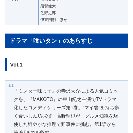
須賀健太
佐野史郎
伊東四朗 ほか
ドラマ「喰いタン」のあらすじ
Vol.1
『ミスター味っ子』の寺沢大介による人気コミッ
クを、『MAKOTO』の東山紀之主演でTVドラマ
化したコメディシリーズ第1巻。“マイ箸”を持ち歩
く食いしん坊探偵・高野聖也が、グルメ知識を駆
使した鮮やかな推理で難事件に挑む。第1話から
第3話までを収録。