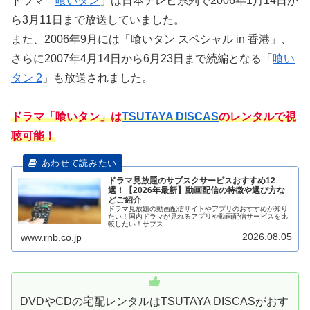
ドラマ「
喰いタン
」は日本テレビ系列で2006年1月14日か
ら3月11日まで放送していました。
また、2006年9月には「喰いタン スペシャル in 香港」、
さらに2007年4月14日から6月23日まで続編となる「
喰い
タン 2
」も放送されました。
ドラマ「喰いタン」は
TSUTAYA DISCAS
のレンタルで視
聴可能！
ドラマ見放題のサブスクサービスおすすめ12
選！【2026年最新】動画配信の特徴や選び方な
どご紹介
ドラマ見放題の動画配信サイトやアプリのおすすめが知り
たい！国内ドラマが見れるアプリや動画配信サービスを比
較したい！サブス
2026.08.05
www.rnb.co.jp
DVDやCDの宅配レンタルはTSUTAYA DISCASがおす