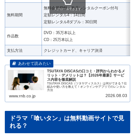
無料会員登録：単品レンタルクーポン付与
スクロールできます
無料期間
定額レンタル4：14日間
定額レンタル8ダブル：30日間
DVD：35万本以上
作品数
CD：25万本以上
支払方法
クレジットカード、キャリア決済
TSUTAYA DISCASの口コミ・評判からわかるメ
リット・デメリットは？【2026年最新】サービ
ス内容を徹底解説
TSUTAYA DISCAS（ツタヤディスカス）は何ができる？仕
組みや使い方を教えて！オンラインやアプリでのレンタル
方法
2026.08.03
www.rnb.co.jp
ドラマ「喰いタン」は無料動画サイトで見
れる？