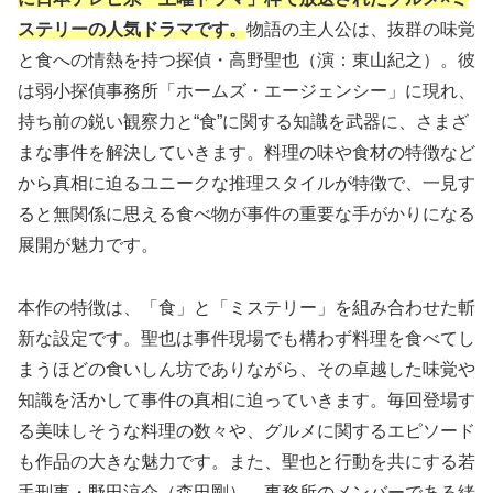
ステリーの人気ドラマです。
物語の主人公は、抜群の味覚
と食への情熱を持つ探偵・高野聖也（演：東山紀之）。彼
は弱小探偵事務所「ホームズ・エージェンシー」に現れ、
持ち前の鋭い観察力と“食”に関する知識を武器に、さまざ
まな事件を解決していきます。料理の味や食材の特徴など
から真相に迫るユニークな推理スタイルが特徴で、一見す
ると無関係に思える食べ物が事件の重要な手がかりになる
展開が魅力です。
本作の特徴は、「食」と「ミステリー」を組み合わせた斬
新な設定です。聖也は事件現場でも構わず料理を食べてし
まうほどの食いしん坊でありながら、その卓越した味覚や
知識を活かして事件の真相に迫っていきます。毎回登場す
る美味しそうな料理の数々や、グルメに関するエピソード
も作品の大きな魅力です。また、聖也と行動を共にする若
手刑事・野田涼介（森田剛）、事務所のメンバーである緒