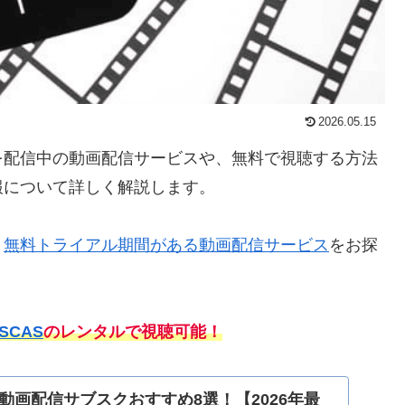
2026.05.15
を配信中の動画配信サービスや、無料で視聴する方法
報について詳しく解説します。
、
無料トライアル期間がある動画配信サービス
をお探
ISCAS
のレンタルで視聴可能！
動画配信サブスクおすすめ8選！【2026年最