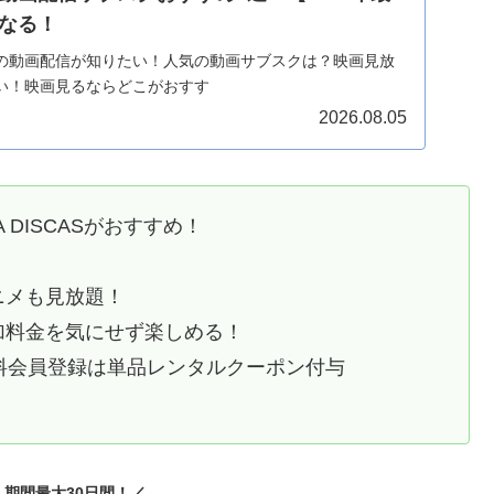
なる！
の動画配信が知りたい！人気の動画サブスクは？映画見放
い！映画見るならどこがおすす
2026.08.05
 DISCASがおすすめ！
ニメも見放題！
加料金を気にせず楽しめる！
料会員登録は単品レンタルクーポン付与
期間最大30日間！／