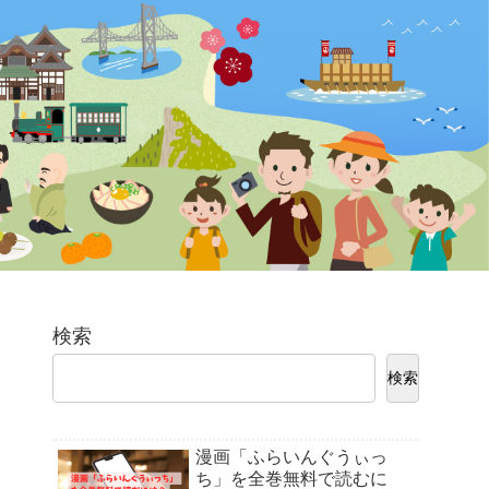
検索
検索
漫画「ふらいんぐうぃっ
ち」を全巻無料で読むに