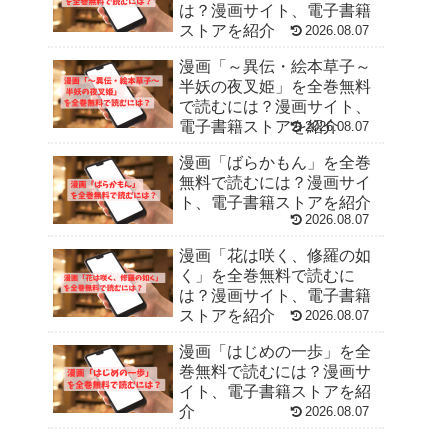
は？漫画サイト、電子書籍
ストアを紹介
2026.08.07
漫画「～異伝・絵本草子～
半妖の夜叉姫」を全巻無料
で読むには？漫画サイト、
電子書籍ストアを紹介
2026.08.07
漫画「ばらかもん」を全巻
無料で読むには？漫画サイ
ト、電子書籍ストアを紹介
2026.08.07
漫画「花は咲く、修羅の如
く」を全巻無料で読むに
は？漫画サイト、電子書籍
ストアを紹介
2026.08.07
漫画「はじめの一歩」を全
巻無料で読むには？漫画サ
イト、電子書籍ストアを紹
介
2026.08.07