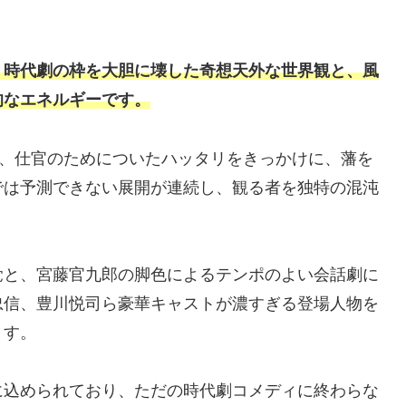
、時代劇の枠を大胆に壊した奇想天外な世界観と、風
的なエネルギーです。
が、仕官のためについたハッタリをきっかけに、藩を
では予測できない展開が連続し、観る者を独特の混沌
覚と、宮藤官九郎の脚色によるテンポのよい会話劇に
忠信、豊川悦司ら豪華キャストが濃すぎる登場人物を
ます。
に込められており、ただの時代劇コメディに終わらな