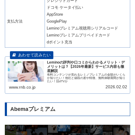
クレジットカード
ドコモ ケータイ払い
AppStore
支払方法
GooglePlay
Leminoプレミアム視聴用シリアルコード
Leminoプレミアムプリペイドカード
dポイント充当
Leminoの評判や口コミからわかるメリット・デ
メリットは？【2026年最新】サービス内容も徹
底解説
有料コンテンツが見れるレミノプレミアムの金額がいくら
か知りたい！他社と値段の差や特徴、無料体験期間が知り
たい！旧dTVか
2026.02.02
www.rnb.co.jp
Abemaプレミアム