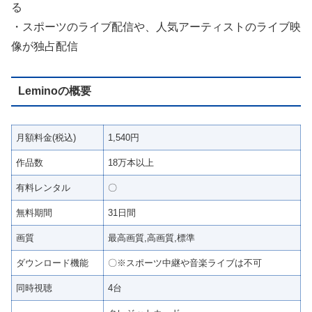
る
・スポーツのライブ配信や、人気アーティストのライブ映
像が独占配信
Leminoの概要
月額料金(税込)
1,540円
作品数
18万本以上
有料レンタル
〇
無料期間
31日間
画質
最高画質,高画質,標準
ダウンロード機能
〇※スポーツ中継や音楽ライブは不可
同時視聴
4台