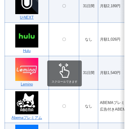
〇
31日間
月額2,189円
U-NEXT
〇
なし
月額1,026円
Hulu
〇
31日間
月額1,540円
スクロールできます
Lemino
ABEMAプレミア
〇
なし
広告付きABEM
Abemaプレミアム