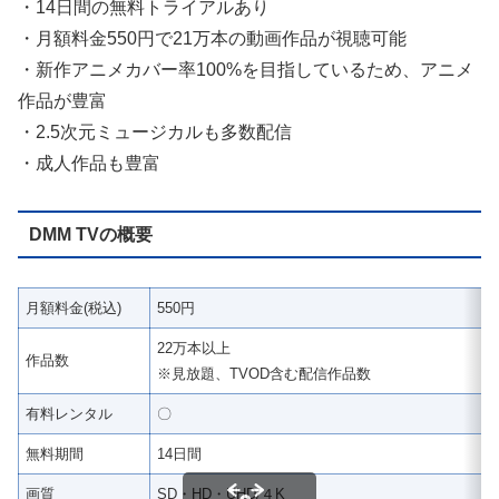
・14日間の無料トライアルあり
・月額料金550円で21万本の動画作品が視聴可能
・新作アニメカバー率100%を目指しているため、アニメ
作品が豊富
・2.5次元ミュージカルも多数配信
・成人作品も豊富
DMM TVの概要
月額料金(税込)
550円
22万本以上
作品数
※見放題、TVOD含む配信作品数
有料レンタル
〇
無料期間
14日間
画質
SD・HD・UHD/４K