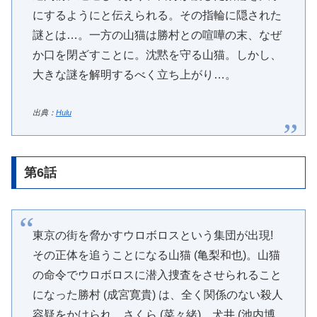
にするようにと伝えられる。その指輪に隠された
謎とは…。一方の山猫は勝村との喧嘩の末、なぜ
か口を閉ざすことに。沈黙を守る山猫。しかし、
大きな謎を解明するべく立ち上がり…。
出典：
Hulu
第6話
東京の街を脅かすウロボロスという集団が出現!
その正体を追うことになる山猫 (亀梨和也)。山猫
の命令でウロボロスに潜入捜査をさせられること
になった勝村 (成宮寛貴) は、全く関係のない殺人
容疑をかけられ、さくら (菜々緒)、犬井 (池内博