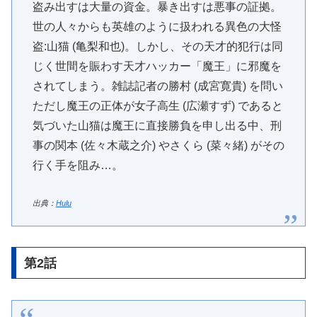
盗み出すは大量の資金。暴き出すは悪事の証拠。
世の人々からも英雄のように扱われる異色の大怪
盗:山猫 (亀梨和也)。しかし、その天才的犯行は同
じく世間を賑わす天才ハッカー「魔王」に邪魔を
されてしまう。雑誌記者の勝村 (成宮寛貴) を問い
ただし魔王の正体が女子高生 (広瀬すず) であると
気づいた山猫は魔王に直接勝負を申し出る中、刑
事の関本 (佐々木蔵之介) やさくら (菜々緒) がその
行く手を阻み…。
出典：
Hulu
第2話