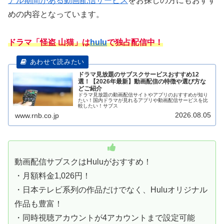
アル期間がある動画配信サービス
をお探しの方にもおすす
めの内容となっています。
ドラマ「怪盗 山猫」は
hulu
で独占配信中！
ドラマ見放題のサブスクサービスおすすめ12
選！【2026年最新】動画配信の特徴や選び方な
どご紹介
ドラマ見放題の動画配信サイトやアプリのおすすめが知り
たい！国内ドラマが見れるアプリや動画配信サービスを比
較したい！サブス
2026.08.05
www.rnb.co.jp
動画配信サブスクはHuluがおすすめ！
・月額料金1,026円！
・日本テレビ系列の作品だけでなく、Huluオリジナル
作品も豊富！
・同時視聴アカウントが4アカウントまで設定可能