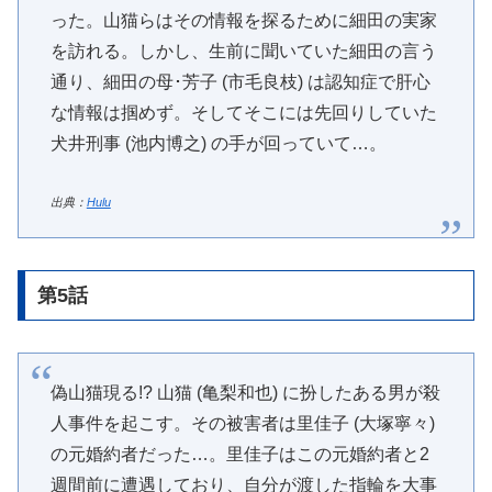
った。山猫らはその情報を探るために細田の実家
を訪れる。しかし、生前に聞いていた細田の言う
通り、細田の母･芳子 (市毛良枝) は認知症で肝心
な情報は掴めず。そしてそこには先回りしていた
犬井刑事 (池内博之) の手が回っていて…。
出典：
Hulu
第5話
偽山猫現る!? 山猫 (亀梨和也) に扮したある男が殺
人事件を起こす。その被害者は里佳子 (大塚寧々)
の元婚約者だった…。里佳子はこの元婚約者と2
週間前に遭遇しており、自分が渡した指輪を大事