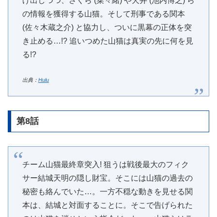
げ出しつつ、さくら (菜々緒) や犬井 (池内博之) ら
の情報を獲得する山猫。そして刑事である関本
(佐々木蔵之介) と協力し、ついに黒幕の正体を突
き止める…!? 追いつめた山猫は真実の先に何を見
る!?
出典：
Hulu
第8話
チーム山猫最終章突入! 狙うは戦後最大のフィク
サー結城天明の隠し財宝。そこには山猫の過去の
秘密も絡んでいた…。一方不穏な動きを見せる関
本は、結城と対面することに。そこで告げられた