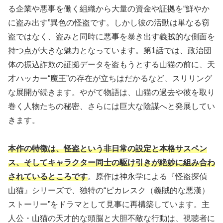
る企業や悪事を働く組織から大量の資金や証拠を“鮮やか
に盗み出す”異色の怪盗です。しかし彼の活動は単なる窃
盗ではなく、盗みと同時に悪事を暴き出す義賊的な側面を
持つ点が大きな魅力となっています。第1話では、政治団
体の振込詐欺の証拠データを盗もうとする山猫の前に、天
才ハッカー“魔王”の存在が立ちはだかるなど、スリリング
な展開が続きます。やがて物語は、山猫の過去や彼を取り
巻く人物たちの秘密、さらには巨大な陰謀へと発展してい
きます。
本作の特徴は、怪盗という非日常の設定と本格サスペン
ス、そしてキャラクター同士の駆け引きが絶妙に組み合わ
されているところです
。原作は神永学による『怪盗探偵
山猫』シリーズで、独特の“ピカレスク（義賊的な悪漢）
ストーリー”をドラマとして見事に再構築しています。主
人公・山猫の天才的な頭脳と大胆不敵な行動は、視聴者に