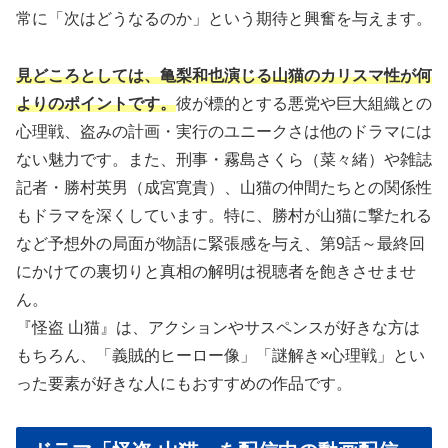
常に「次はどうなるのか」という期待と興奮を与えます。
見どころとしては、亀梨和也演じる山猫のカリスマ性が何
よりのポイントです。
彼が標的とする悪党や巨大組織との
心理戦、盗みの計画・実行のユニークさは他のドラマには
ない魅力です。また、刑事・霧島さくら（菜々緒）や雑誌
記者・勝村英男（成宮寛貴）、山猫の仲間たちとの関係性
もドラマを深くしています。特に、勝村が山猫に撃たれる
など予想外の局面が物語に緊張感を与え、第9話～最終回
にかけての裏切りと真相の解明は視聴者を飽きさせませ
ん。
『怪盗 山猫』は、アクションやサスペンスが好きな方は
もちろん、「義賊的ヒーロー像」「謎解き×心理戦」とい
った要素が好きな人にもおすすめの作品です。