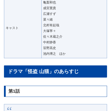
亀梨和也
成宮寛貴
広瀬すず
菜々緒
北村有起哉
キャスト
大塚寧々
佐々木蔵之介
中村静香
笹野高史
池内博之 ほか
ドラマ「怪盗 山猫」のあらすじ
第1話