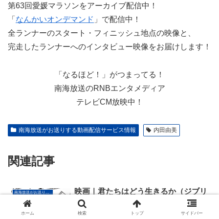
第63回愛媛マラソンをアーカイブ配信中！
「
なんかいオンデマンド
」で配信中！
全ランナーのスタート・フィニッシュ地点の映像と、
完走したランナーへのインタビュー映像をお届けします！
「なるほど！」がつまってる！
南海放送のRNBエンタメディア
テレビCM放映中！
南海放送がお送りする動画配信サービス情報
内田由美
関連記事
映画｜君たちはどう生きるか（ジブリ
南海放送がお送りする動画配信サービス情報
作品）を配信している動画配信サブス
クは？視聴方法・無料期間まとめ
ホーム
検索
トップ
サイドバー