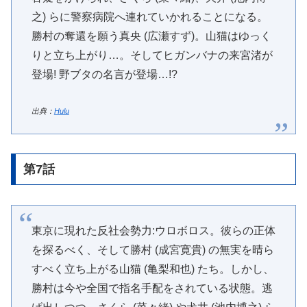
之) らに警察病院へ連れていかれることになる。
勝村の奪還を願う真央 (広瀬すず)。山猫はゆっく
りと立ち上がり…。そしてヒガンバナの来宮渚が
登場! 野ブタの名言が登場…!?
出典：
Hulu
第7話
東京に現れた反社会勢力:ウロボロス。彼らの正体
を探るべく、そして勝村 (成宮寛貴) の無実を晴ら
すべく立ち上がる山猫 (亀梨和也) たち。しかし、
勝村は今や全国で指名手配をされている状態。逃