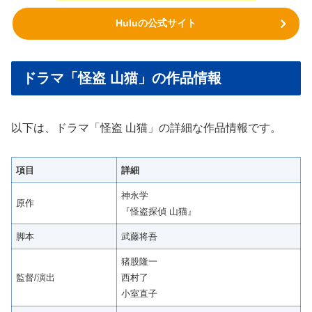
Huluの公式サイト
ドラマ「怪盗 山猫」の作品情報
以下は、ドラマ「怪盗 山猫」の詳細な作品情報です。
項目
詳細
神永学
原作
『怪盗探偵 山猫』
脚本
武藤将吾
猪股隆一
監督/演出
西村了
小室直子