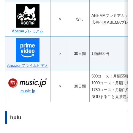
ABEMAプレミアム：月額
×
なし
広告付きABEMAプレミ
Abemaプレミアム
×
30日間
月額600円
Amazonプライムビデオ
500コース：月額550円
1000コース：月額1,10
×
30日間
1780コース：月額1,95
music.jp
NODまるごと見放題パッ
hulu