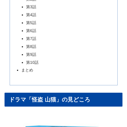
第3話
第4話
第5話
第6話
第7話
第8話
第9話
第10話
まとめ
ドラマ「怪盗 山猫」の見どころ