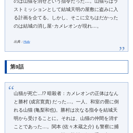
のは山猫を消せという指令だった…。山猫らはラ
ストミッションとして結城天明の屋敷に盗みに入
る計画を企てる。しかし、そこに立ちはだかった
のは結城の消し屋･カメレオンが現れ…。
出典：
Hulu
第9話
山猫が死亡…!? 暗殺者：カメレオンの正体はなん
と勝村 (成宮寛貴) だった…。一人、和室の畳に倒
れる山猫 (亀梨和也)。勝村は次なる指令を結城天
明から受けることに。それは、山猫の仲間を消す
ことであった…。関本 (佐々木蔵之介) も警察に捕