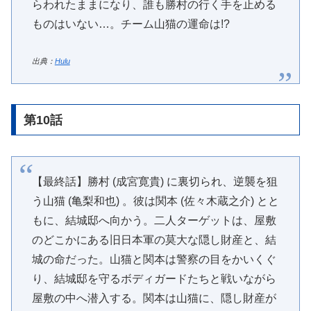
らわれたままになり、誰も勝村の行く手を止める
ものはいない…。チーム山猫の運命は!?
出典：
Hulu
第10話
【最終話】勝村 (成宮寛貴) に裏切られ、逆襲を狙
う山猫 (亀梨和也) 。彼は関本 (佐々木蔵之介) とと
もに、結城邸へ向かう。二人ターゲットは、屋敷
のどこかにある旧日本軍の莫大な隠し財産と、結
城の命だった。山猫と関本は警察の目をかいくぐ
り、結城邸を守るボディガードたちと戦いながら
屋敷の中へ潜入する。関本は山猫に、隠し財産が