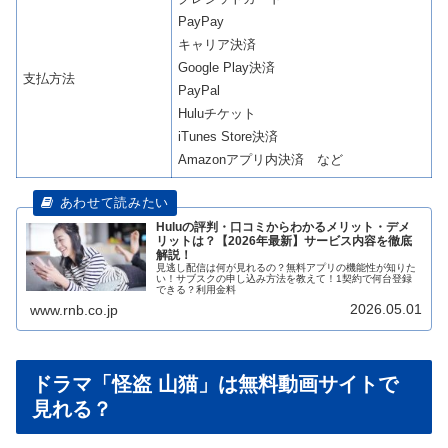
PayPay
キャリア決済
Google Play決済
支払方法
PayPal
Huluチケット
iTunes Store決済
Amazonアプリ内決済 など
Huluの評判・口コミからわかるメリット・デメ
リットは？【2026年最新】サービス内容を徹底
解説！
見逃し配信は何が見れるの？無料アプリの機能性が知りた
い！サブスクの申し込み方法を教えて！1契約で何台登録
できる？利用金料
2026.05.01
www.rnb.co.jp
ドラマ「怪盗 山猫」は無料動画サイトで
見れる？