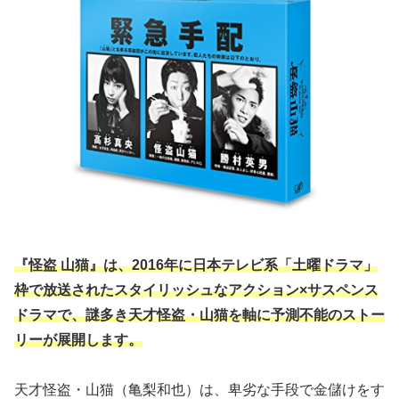
『怪盗 山猫』は、2016年に日本テレビ系「土曜ドラマ」
枠で放送されたスタイリッシュなアクション×サスペンス
ドラマで、謎多き天才怪盗・山猫を軸に予測不能のストー
リーが展開します。
天才怪盗・山猫（亀梨和也）は、卑劣な手段で金儲けをす