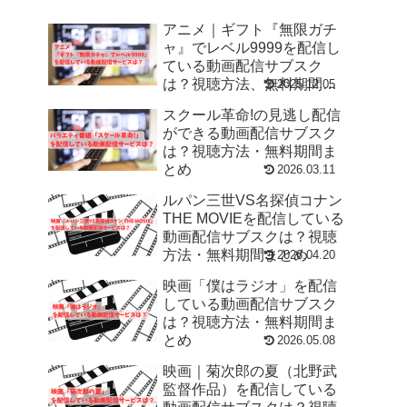
アニメ｜ギフト『無限ガチ
ャ』でレベル9999を配信し
ている動画配信サブスク
は？視聴方法、無料期間ま
2025.12.05
とめ
スクール革命!の見逃し配信
ができる動画配信サブスク
は？視聴方法・無料期間ま
とめ
2026.03.11
ルパン三世VS名探偵コナン
THE MOVIEを配信している
動画配信サブスクは？視聴
方法・無料期間まとめ
2026.04.20
映画「僕はラジオ」を配信
している動画配信サブスク
は？視聴方法・無料期間ま
とめ
2026.05.08
映画｜菊次郎の夏（北野武
監督作品）を配信している