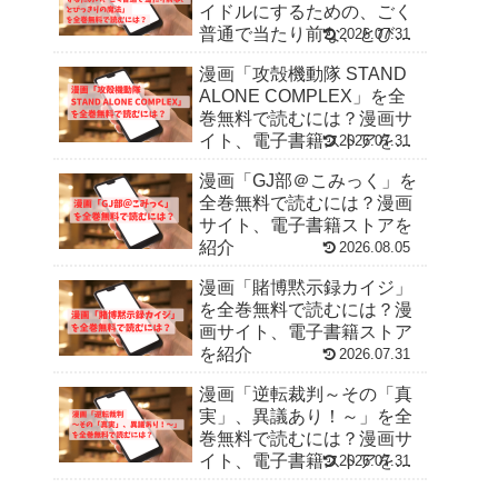
イドルにするための、ごく
普通で当たり前な、とびっ
2026.07.31
きりの魔法」を全巻無料で
漫画「攻殻機動隊 STAND
読むには？漫画サイト、電
ALONE COMPLEX」を全
子書籍ストアを紹介
巻無料で読むには？漫画サ
イト、電子書籍ストアを紹
2026.07.31
介
漫画「GJ部＠こみっく」を
全巻無料で読むには？漫画
サイト、電子書籍ストアを
紹介
2026.08.05
漫画「賭博黙示録カイジ」
を全巻無料で読むには？漫
画サイト、電子書籍ストア
を紹介
2026.07.31
漫画「逆転裁判～その「真
実」、異議あり！～」を全
巻無料で読むには？漫画サ
イト、電子書籍ストアを紹
2026.07.31
介