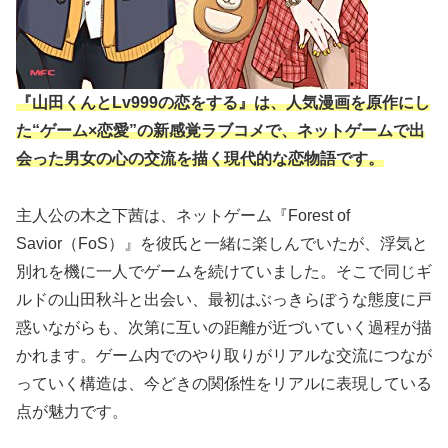
『山田くんとLv999の恋をする』は、人気漫画を原作にし
た“ゲーム×恋愛”の新感覚ラブコメで、ネットゲームで出
会った男女の心の交流を描く現代的な恋物語です。
主人公の木之下茜は、ネットゲーム『Forest of
Savior（FoS）』を彼氏と一緒に楽しんでいたが、浮気と
別れを機に一人でゲームを続けていました。そこで同じギ
ルドの山田秋斗と出会い、最初はぶっきらぼうな態度に戸
惑いながらも、次第に互いの距離が近づいていく過程が描
かれます。ゲーム内でのやり取りがリアルな交流につなが
っていく構造は、今どきの関係性をリアルに表現している
点が魅力です。