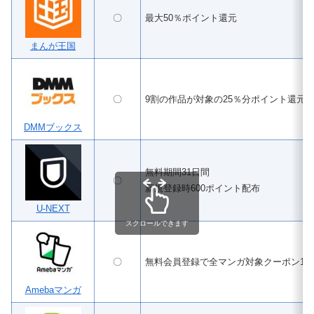
〇
最大50％ポイント還元
まんが王国
〇
9割の作品が対象の25％分ポイント還元
DMMブックス
無料期間31日間
〇
新規登録時600ポイント配布
U-NEXT
スクロールできます
〇
無料会員登録で全マンガ対象クーポン100
Amebaマンガ