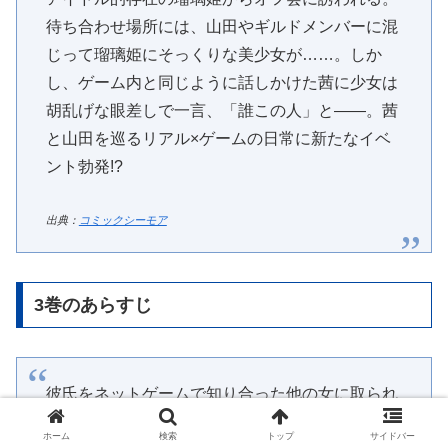
待ち合わせ場所には、山田やギルドメンバーに混
じって瑠璃姫にそっくりな美少女が……。しか
し、ゲーム内と同じように話しかけた茜に少女は
胡乱げな眼差しで一言、「誰この人」と――。茜
と山田を巡るリアル×ゲームの日常に新たなイベ
ント勃発!?
出典：
コミックシーモア
3巻のあらすじ
彼氏をネットゲームで知り合った他の女に取られ
た茜は、同じゲームがきっかけで年下のイケメン
ホーム
検索
トップ
サイドバー