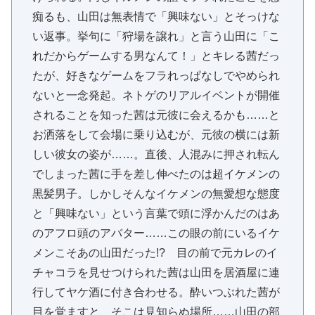
痴るも、山田は無表情で「興味ない」とそっけな
い返事。挙句に「狩場を譲れ」と言う山田に「こ
れだからゲームする男なんて！」とキレる茜だっ
たが、好きなゲームをフラれっぱなしでやめられ
ないと一念発起。ネトゲのリアルイベントが開催
されることを知った茜は元彼に会えるかも……と
お洒落をして会場に乗り込むが、元彼の横には新
しい彼女の姿が……。直後、人混みに押され転ん
でしまった茜に手を差し伸べたのは超イケメンの
黒髪男子。しかしそんなイケメンの無愛想な態度
と「興味ない」という言葉で頭に浮かんだのはあ
のアフロ頭のアバター……この眼の前にいるイケ
メンこそあの山田だった!? 目の前で元カレのイ
チャコラを見せつけられた茜は山田を居酒屋に連
行してヤケ酒に付き合わせる。酔いつぶれた茜が
目を覚ますと、そこは見知らぬ場所……山田の部