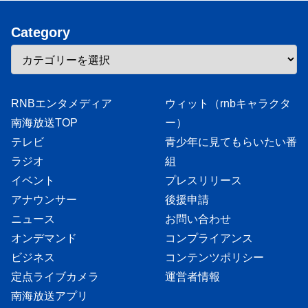
Category
RNBエンタメディア
ウィット（rnbキャラクタ
南海放送TOP
ー）
テレビ
青少年に見てもらいたい番
ラジオ
組
イベント
プレスリリース
アナウンサー
後援申請
ニュース
お問い合わせ
オンデマンド
コンプライアンス
ビジネス
コンテンツポリシー
定点ライブカメラ
運営者情報
南海放送アプリ