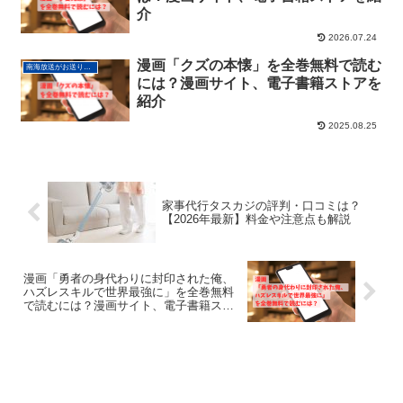
介
2026.07.24
漫画「クズの本懐」を全巻無料で読む
南海放送がお送りする電子書籍サービス情報
には？漫画サイト、電子書籍ストアを
紹介
2025.08.25
家事代行タスカジの評判・口コミは？
【2026年最新】料金や注意点も解説
漫画「勇者の身代わりに封印された俺、
ハズレスキルで世界最強に」を全巻無料
で読むには？漫画サイト、電子書籍スト
アを紹介