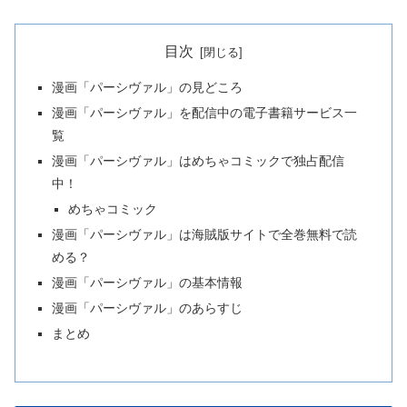
目次
漫画「パーシヴァル」の見どころ
漫画「パーシヴァル」を配信中の電子書籍サービス一
覧
漫画「パーシヴァル」はめちゃコミックで独占配信
中！
めちゃコミック
漫画「パーシヴァル」は海賊版サイトで全巻無料で読
める？
漫画「パーシヴァル」の基本情報
漫画「パーシヴァル」のあらすじ
まとめ