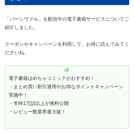
「パーシヴァル」を配信中の電子書籍サービスについてご
紹介しました。
クーポンやキャンペーンを利用して、お得に読んでみてく
ださいね。
電子書籍はめちゃコミックがおすすめ！
・まとめ買い割引適用やお得なポイントキャンペーン
実施中！
・常時1万話以上が無料公開
・レビュー数業界最大級！