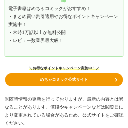
電子書籍はめちゃコミックがおすすめ！
・まとめ買い割引適用やお得なポイントキャンペーン
実施中！
・常時1万話以上が無料公開
・レビュー数業界最大級！
＼お得なポイントキャンペーン実施中！／
めちゃコミック公式サイト
※随時情報の更新を行っておりますが、最新の内容とは異
なることがあります。値段やキャンペーンなどは閲覧日に
より変更されている場合があるため、公式サイトをご確認
ください。