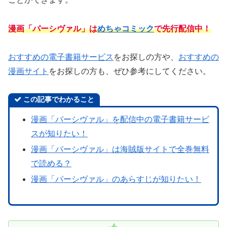
漫画「パーシヴァル」は
めちゃコミック
で先行配信中！
おすすめの電子書籍サービス
をお探しの方や、
おすすめの
漫画サイト
をお探しの方も、ぜひ参考にしてください。
この記事でわかること
漫画「パーシヴァル」を配信中の電子書籍サービ
スが知りたい！
漫画「パーシヴァル」は海賊版サイトで全巻無料
で読める？
漫画「パーシヴァル」のあらすじが知りたい！