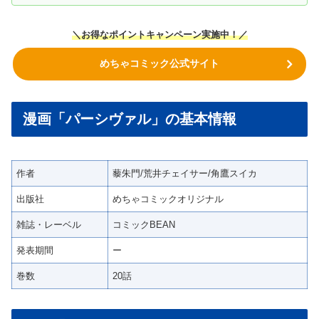
＼お得なポイントキャンペーン実施中！／
めちゃコミック公式サイト
漫画「パーシヴァル」の基本情報
作者
藜朱門/荒井チェイサー/角鷹スイカ
出版社
めちゃコミックオリジナル
雑誌・レーベル
コミックBEAN
発表期間
ー
巻数
20話