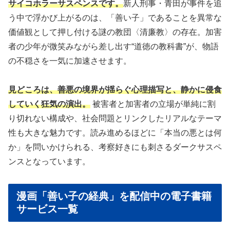
サイコホラーサスペンスです。
新人刑事・青田が事件を追
う中で浮かび上がるのは、「善い子」であることを異常な
価値観として押し付ける謎の教団〈清廉教〉の存在。加害
者の少年が微笑みながら差し出す“道徳の教科書”が、物語
の不穏さを一気に加速させます。
見どころは、善悪の境界が揺らぐ心理描写と、静かに侵食
していく狂気の演出。
被害者と加害者の立場が単純に割
り切れない構成や、社会問題とリンクしたリアルなテーマ
性も大きな魅力です。読み進めるほどに「本当の悪とは何
か」を問いかけられる、考察好きにも刺さるダークサスペ
ンスとなっています。
漫画「善い子の経典」を配信中の電子書籍
サービス一覧