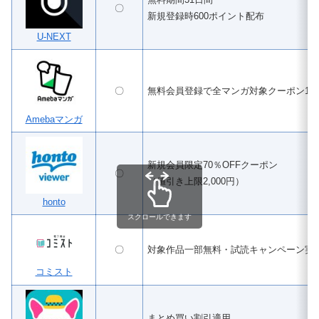
〇
新規登録時600ポイント配布
U-NEXT
〇
無料会員登録で全マンガ対象クーポン100
Amebaマンガ
新規会員限定70％OFFクーポン
〇
（値引き上限2,000円）
honto
スクロールできます
〇
対象作品一部無料・試読キャンペーン実
コミスト
まとめ買い割引適用