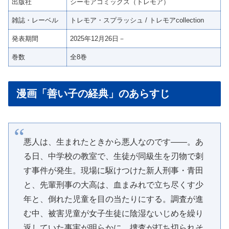
出版社
シーモアコミックス（トレモア）
雑誌・レーベル
トレモア・スプラッシュ / トレモアcollection
発表期間
2025年12月26日－
巻数
全8巻
漫画「善い子の経典」のあらすじ
悪人は、生まれたときから悪人なのです――。あ
る日、中学校の教室で、生徒が同級生を刃物で刺
す事件が発生。現場に駆けつけた新人刑事・青田
と、先輩刑事の大高は、血まみれで立ち尽くす少
年と、倒れた児童を目の当たりにする。調査が進
む中、被害児童が女子生徒に陰湿ないじめを繰り
返していた事実が明らかに。捜査が打ち切られそ