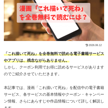
2026.06.12
「これ描いて死ね」を全巻無料で読める電子書籍サービス
やアプリは、残念ながらありません。
しかし、クーポン利用でお得に読めるサービスがあります
のでご紹介させていただきます。
本記事では、漫画「これ描いて死ね」を配信中の電子書籍
サービス、各サービスの基本情報やクーポン・キャンペー
ン情報、さらにあらすじや作品情報について詳しく解説し
ます。