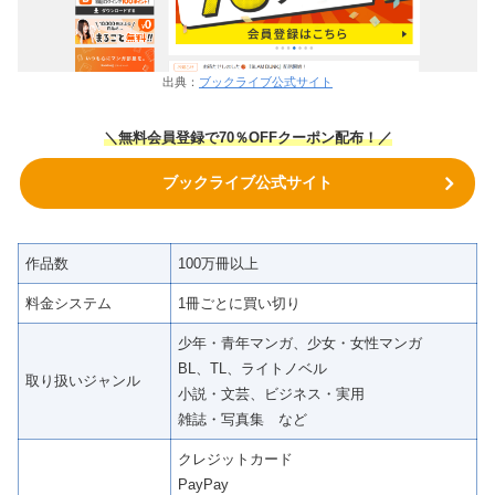
出典：
ブックライブ公式サイト
＼無料会員登録で70％OFFクーポン
配布！
／
ブックライブ公式サイト
作品数
100万冊以上
料金システム
1冊ごとに買い切り
少年・青年マンガ、少女・女性マンガ
BL、TL、ライトノベル
取り扱いジャンル
小説・文芸、ビジネス・実用
雑誌・写真集 など
クレジットカード
PayPay