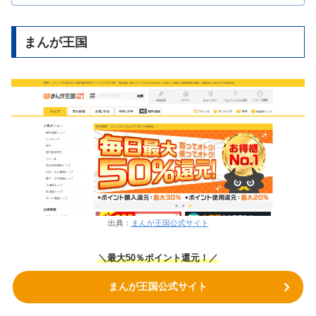
まんが王国
出典：
まんが王国公式サイト
＼
最大50％ポイント還元！
／
まんが王国公式サイト