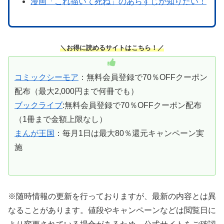
漫画「これ描いて死ね」のあらすじが知りたい！
＼お得に読めるサイトはこちら！／
コミックシーモア
：無料会員登録で70％OFFクーポン
配布（最大2,000円まで何冊でも）
ブックライブ
:無料会員登録で70％OFFクーポン配布
（1冊まで金額上限なし）
まんが王国
：毎月1日は最大80％還元キャンペーン実
施
※随時情報の更新を行っておりますが、最新の内容とは異
なることがあります。値段やキャンペーンなどは閲覧日に