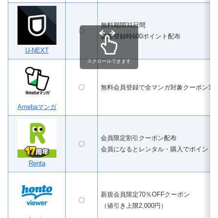
無料期間31日間
〇
新規登録時600ポイント配布
U-NEXT
スクロールできます
〇
無料会員登録で全マンガ対象クーポン100
Amebaマンガ
会員限定割引クーポン配布
〇
会員になるとレンタル・購入でポイント
Renta
新規会員限定70％OFFクーポン
〇
（値引き上限2,000円）