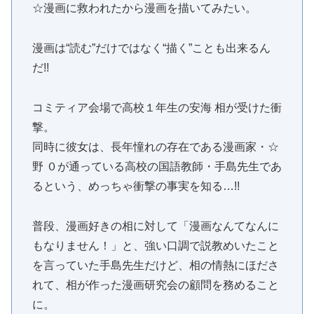
☆漫画に救われたから漫画を描いてみたい。
漫画は“読む”だけではなく“描く”ことも出来るん
だ!!
コミティア会場で高校１年生の安海 相が受けた衝
撃。
同時に彼女は、長年憧れの存在である漫画家・☆
野 ０が通っている高校の国語教師・手島先生であ
るという、めっちゃ衝撃の事実を知る…!!
普段、漫画好きの相に対して「漫画なんてなんに
もなりません！」と、強い口調で説教めいたこと
を言っていた手島先生だけど、相の情熱にほださ
れて、相が作った漫画研究会の顧問を務めること
に。