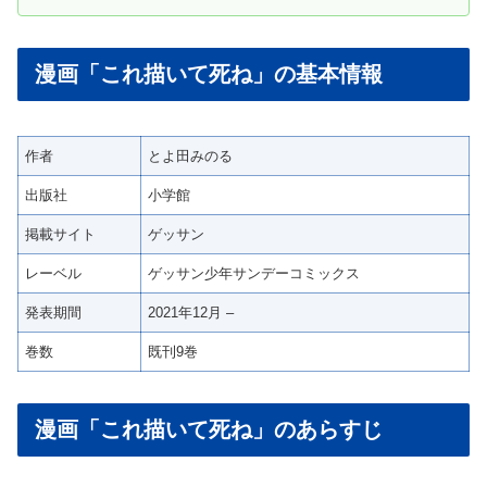
漫画「これ描いて死ね」の基本情報
作者
とよ田みのる
出版社
小学館
掲載サイト
ゲッサン
レーベル
ゲッサン少年サンデーコミックス
発表期間
2021年12月 –
巻数
既刊9巻
漫画「これ描いて死ね」のあらすじ