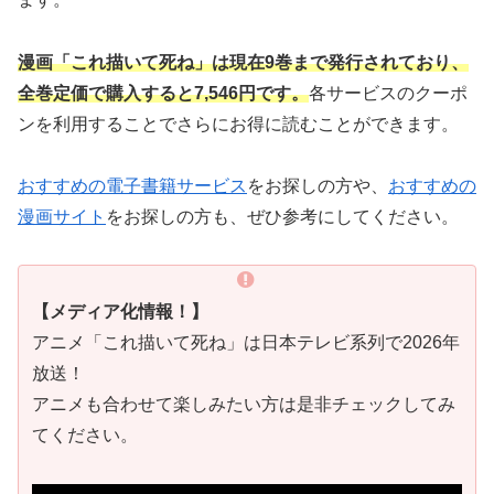
漫画「
これ描いて死ね
」は現在9巻まで発行されており、
全巻定価で購入すると7,546円です。
各サービスのクーポ
ンを利用することでさらにお得に読むことができます。
おすすめの電子書籍サービス
をお探しの方や、
おすすめの
漫画サイト
をお探しの方も、ぜひ参考にしてください。
【メディア化情報！】
アニメ「これ描いて死ね」は日本テレビ系列で2026年
放送！
アニメも合わせて楽しみたい方は是非チェックしてみ
てください。