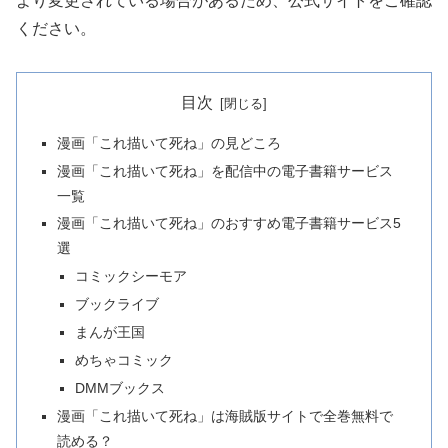
より変更されている場合があるため、公式サイトをご確認
ください。
目次
漫画「これ描いて死ね」の見どころ
漫画「これ描いて死ね」を配信中の電子書籍サービス
一覧
漫画「これ描いて死ね」のおすすめ電子書籍サービス5
選
コミックシーモア
ブックライブ
まんが王国
めちゃコミック
DMMブックス
漫画「これ描いて死ね」は海賊版サイトで全巻無料で
読める？