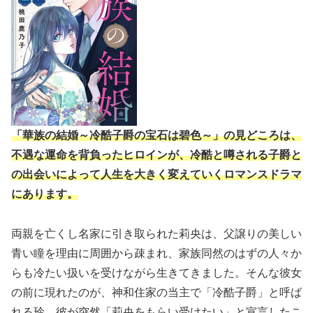
「華族の結婚～冷酷子爵の宝石は碧色～」の見どころは、
不遇な運命を背負ったヒロインが、冷酷と噂される子爵と
の出会いによって人生を大きく変えていくロマンスドラマ
にあります。
両親を亡くし名家に引き取られた莉央は、父譲りの美しい
青い瞳を理由に周囲から疎まれ、家族同然のはずの人々か
らも冷たい扱いを受けながら生きてきました。そんな彼女
の前に現れたのが、神和住家の当主で「冷酷子爵」と呼ば
れる玲。彼が突然「莉央をもらい受けたい」と宣言したこ