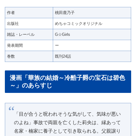
作者
桃田鹿乃子
出版社
めちゃコミックオリジナル
雑誌・レーベル
G☆Girls
発表期間
ー
巻数
既刊24話
漫画「華族の結婚～冷酷子爵の宝石は碧色
～」のあらすじ
「目が合うと呪われそうな気がして、気味が悪い
のよね」事故で両親を亡くした莉央は、縁あって
名家・楠家に養子として引き取られる。父親譲り