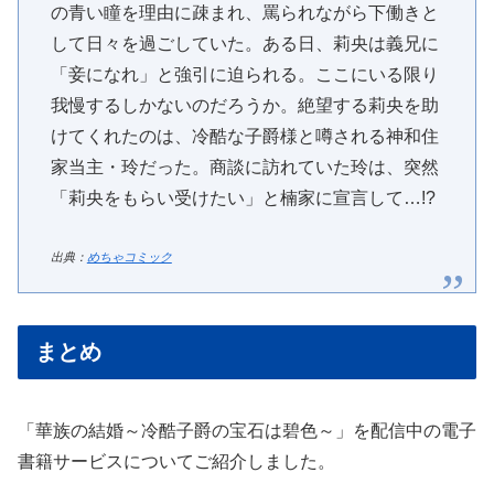
の青い瞳を理由に疎まれ、罵られながら下働きと
して日々を過ごしていた。ある日、莉央は義兄に
「妾になれ」と強引に迫られる。ここにいる限り
我慢するしかないのだろうか。絶望する莉央を助
けてくれたのは、冷酷な子爵様と噂される神和住
家当主・玲だった。商談に訪れていた玲は、突然
「莉央をもらい受けたい」と楠家に宣言して…!?
出典：
めちゃコミック
まとめ
「華族の結婚～冷酷子爵の宝石は碧色～」を配信中の電子
書籍サービスについてご紹介しました。