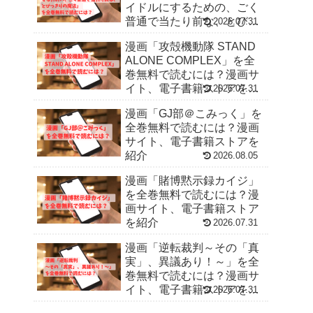
イドルにするための、ごく
普通で当たり前な、とびっ
2026.07.31
きりの魔法」を全巻無料で
漫画「攻殻機動隊 STAND
読むには？漫画サイト、電
ALONE COMPLEX」を全
子書籍ストアを紹介
巻無料で読むには？漫画サ
イト、電子書籍ストアを紹
2026.07.31
介
漫画「GJ部＠こみっく」を
全巻無料で読むには？漫画
サイト、電子書籍ストアを
紹介
2026.08.05
漫画「賭博黙示録カイジ」
を全巻無料で読むには？漫
画サイト、電子書籍ストア
を紹介
2026.07.31
漫画「逆転裁判～その「真
実」、異議あり！～」を全
巻無料で読むには？漫画サ
イト、電子書籍ストアを紹
2026.07.31
介