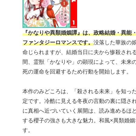
『かなりや異類婚姻譚』は、政略結婚・異能
ファンタジーロマンスです。
没落した華族の
命じられますが、結婚当日に夫から惨殺され
間、霊獣「かなりや」の顕現によって、未来
死の運命を回避するため行動を開始します。
本作のみどころは、「殺される未来」を知っ
定です。冷酷に見える冬夜の言動の裏に隠さ
に真相へ近づいていく展開は、読み進めるほ
する櫻子の強さも大きな魅力。和風×異類婚姻
す。