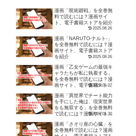
漫画「呪術廻戦」を全巻無
料で読むには？漫画サイ
ト、電子書籍ストアを紹介
2025.08.26
漫画「NARUTO-ナルト-」
を全巻無料で読むには？漫
画サイト、電子書籍ストア
を紹介
2025.08.26
漫画「乙女ゲームの最強キ
ャラたちが私に執着する」
を全巻無料で読むには？漫
画サイト、電子書籍ストア
2026.05.07
を紹介
漫画「異世界でチート能力
を手にした俺は、現実世界
をも無双する」を全巻無料
で読むには？漫画サイト、
2026.01.30
電子書籍ストアを紹介
漫画「さそり座の心臓」を
全巻無料で読むには？漫画