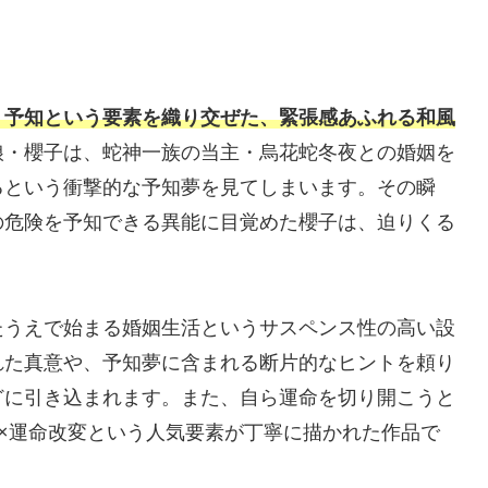
・予知という要素を織り交ぜた、緊張感あふれる和風
娘・櫻子は、蛇神一族の当主・烏花蛇冬夜との婚姻を
るという衝撃的な予知夢を見てしまいます。その瞬
の危険を予知できる異能に目覚めた櫻子は、迫りくる
たうえで始まる婚姻生活というサスペンス性の高い設
れた真意や、予知夢に含まれる断片的なヒントを頼り
どに引き込まれます。また、自ら運命を切り開こうと
×運命改変という人気要素が丁寧に描かれた作品で