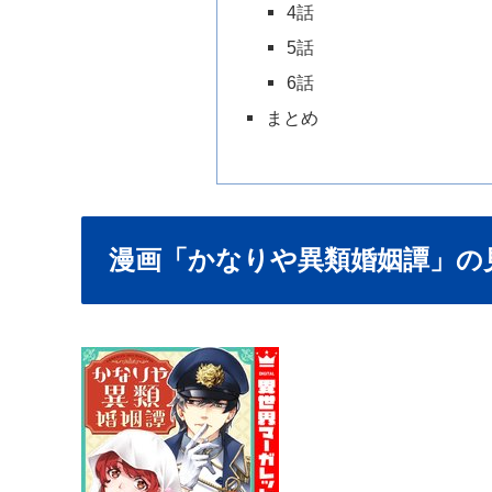
4話
5話
6話
まとめ
漫画「かなりや異類婚姻譚」の