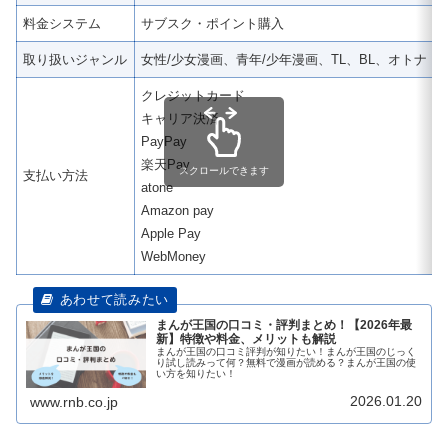
料金システム
サブスク・ポイント購入
取り扱いジャンル
女性/少女漫画、青年/少年漫画、TL、BL、オトナ 
クレジットカード
キャリア決済
PayPay
楽天Pay
スクロールできます
支払い方法
atone
Amazon pay
Apple Pay
WebMoney
まんが王国の口コミ・評判まとめ！【2026年最
新】特徴や料金、メリットも解説
まんが王国の口コミ評判が知りたい！まんが王国のじっく
り試し読みって何？無料で漫画が読める？まんが王国の使
い方を知りたい！
2026.01.20
www.rnb.co.jp