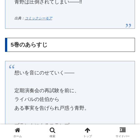
青野は圧倒されてしまい――!!
出典：
コミックシーモア
5巻のあらすじ
想いを音にのせていく――
定期演奏会の再試験を前に、
ライバルの佐伯から
ある事実を告げられ戸惑う青野。
ブランクによるスランプ、
ライバルへの焦燥、
ホーム
検索
トップ
サイドバー