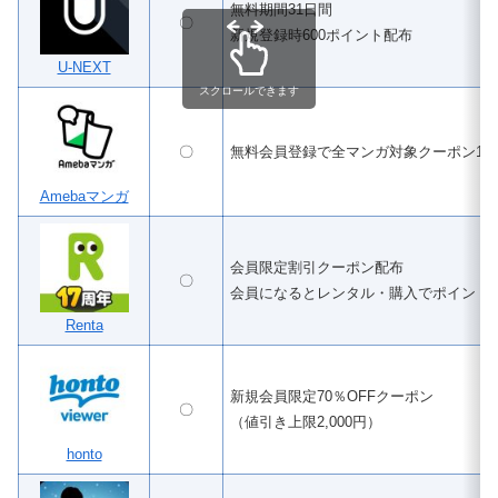
無料期間31日間
〇
新規登録時600ポイント配布
U-NEXT
スクロールできます
〇
無料会員登録で全マンガ対象クーポン100
Amebaマンガ
会員限定割引クーポン配布
〇
会員になるとレンタル・購入でポイント
Renta
新規会員限定70％OFFクーポン
〇
（値引き上限2,000円）
honto