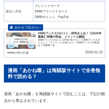
クレジットカード
支払い方法
DMMプリペイドカード
DMMポイント、PayPal
DMMブックスの口コミ・評判まとめ！【2026年
最新】特徴や料金、メリットも解説
DMMブックスの口コミ評判が知りたい！DMMブックスの
メリット・デメリットが知りたい！DMMブックスの料金
は？月額制？支
2026.01.22
www.rnb.co.jp
漫画「あかね噺」は海賊版サイトで全巻無
料で読める？
漫画「あかね噺」を海賊版サイトで読むことは、下記の観
点から禁止されています。