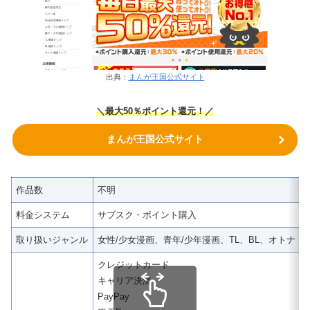
出典：
まんが王国公式サイト
＼
最大50％ポイント還元！
／
まんが王国公式サイト
作品数
不明
料金システム
サブスク・ポイント購入
取り扱いジャンル
女性/少女漫画、青年/少年漫画、TL、BL、オトナ 
クレジットカード
キャリア決済
PayPay