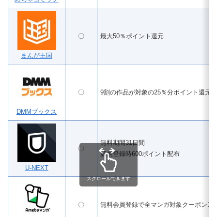
〇
最大50％ポイント還元
まんが王国
〇
9割の作品が対象の25％分ポイント還元
DMMブックス
無料期間31日間
〇
新規登録時600ポイント配布
U-NEXT
スクロールできます
〇
無料会員登録で全マンガ対象クーポン100