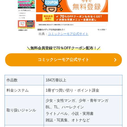
出典：
コミックシーモア公式サイト
＼無料会員登録で70％OFFクーポン
配布！
／
コミックシーモア公式サイト
作品数
184万冊以上
料金システム
1冊ずつ買い切り・ポイント課金
少女・女性マンガ、少年・青年マンガ
BL、TL、ハーレクイン
取り扱いジャンル
ライトノベル、小説・実用書
雑誌・写真集、オトナなど