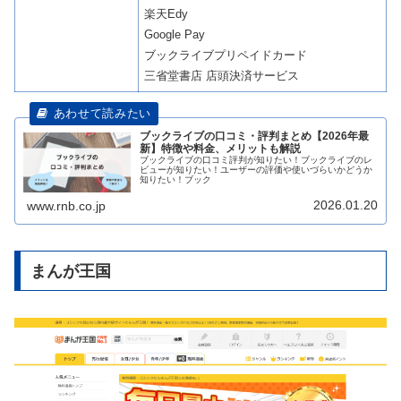
楽天Edy
Google Pay
ブックライブプリペイドカード
三省堂書店 店頭決済サービス
ブックライブの口コミ・評判まとめ【2026年最
新】特徴や料金、メリットも解説
ブックライブの口コミ評判が知りたい！ブックライブのレ
ビューが知りたい！ユーザーの評価や使いづらいかどうか
知りたい！ブック
2026.01.20
www.rnb.co.jp
まんが王国