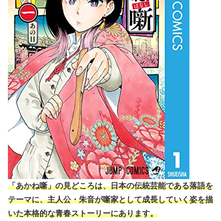
「あかね噺」の見どころは、日本の伝統芸能である落語を
テーマに、主人公・朱音が噺家として成長していく姿を描
いた本格的な青春ストーリーにあります。