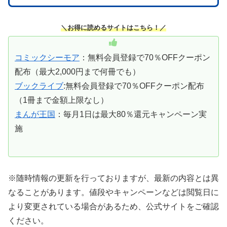
＼お得に読めるサイトはこちら！／
コミックシーモア
：無料会員登録で70％OFFクーポン
配布（最大2,000円まで何冊でも）
ブックライブ
:無料会員登録で70％OFFクーポン配布
（1冊まで金額上限なし）
まんが王国
：毎月1日は最大80％還元キャンペーン実
施
※随時情報の更新を行っておりますが、最新の内容とは異
なることがあります。値段やキャンペーンなどは閲覧日に
より変更されている場合があるため、公式サイトをご確認
ください。