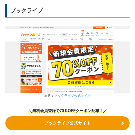
ブックライブ
出典：
ブックライブ公式サイト
＼無料会員登録で70％OFFクーポン
配布！
／
ブックライブ公式サイト