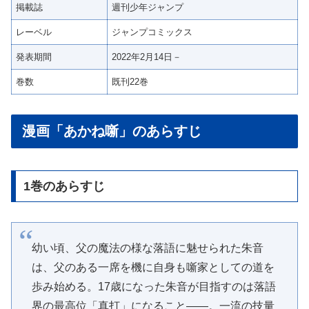
掲載誌
週刊少年ジャンプ
レーベル
ジャンプコミックス
発表期間
2022年2月14日－
巻数
既刊22巻
漫画「あかね噺」のあらすじ
1巻のあらすじ
幼い頃、父の魔法の様な落語に魅せられた朱音
は、父のある一席を機に自身も噺家としての道を
歩み始める。17歳になった朱音が目指すのは落語
界の最高位「真打」になること――。一流の技量