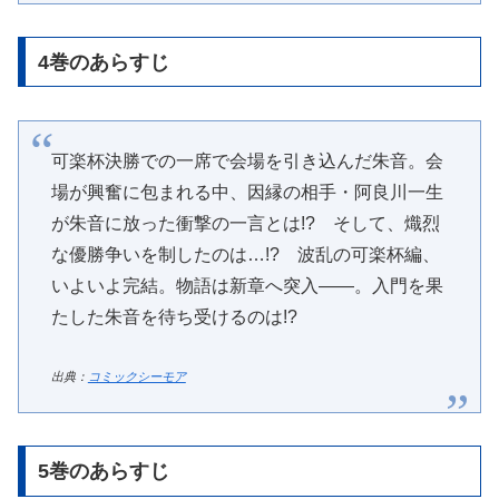
4巻のあらすじ
可楽杯決勝での一席で会場を引き込んだ朱音。会
場が興奮に包まれる中、因縁の相手・阿良川一生
が朱音に放った衝撃の一言とは!? そして、熾烈
な優勝争いを制したのは…!? 波乱の可楽杯編、
いよいよ完結。物語は新章へ突入――。入門を果
たした朱音を待ち受けるのは!?
出典：
コミックシーモア
5巻のあらすじ