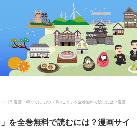
漫画「40までにしたい10のこと」を全巻無料で読むには？漫画
こと」を全巻無料で読むには？漫画サイ