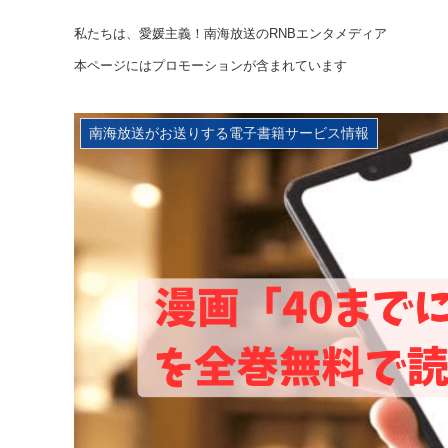
私たちは、愛媛主義！南海放送のRNBエンタメディア
本ページにはプロモーションが含まれています
南海放送がお送りする電子書籍サービス情報