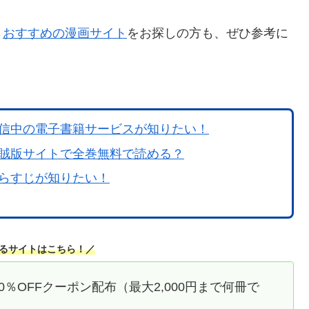
、
おすすめの漫画サイト
をお探しの方も、ぜひ参考に
配信中の電子書籍サービスが知りたい！
海賊版サイトで全巻無料で読める？
あらすじが知りたい！
るサイトはこちら！／
％OFFクーポン配布（最大2,000円まで何冊で