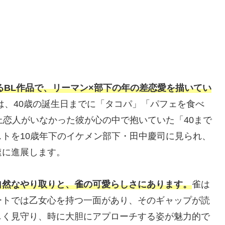
るBL作品で、リーマン×部下の年の差恋愛を描いてい
は、40歳の誕生日までに「タコパ」「パフェを食べ
上恋人がいなかった彼が心の中で抱いていた「40まで
トを10歳年下のイケメン部下・田中慶司に見られ、
速に進展します。
自然なやり取りと、雀の可愛らしさにあります。
雀は
ートでは乙女心を持つ一面があり、そのギャップが読
しく見守り、時に大胆にアプローチする姿が魅力的で