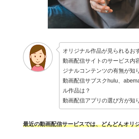
オリジナル作品が見られるお
動画配信サイトのサービス内
ジナルコンテンツの有無が知
動画配信サブスクhulu、abe
ル作品は？
動画配信アプリの選び方が知
最近の動画配信サービスでは、どんどんオリ