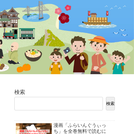
検索
検索
漫画「ふらいんぐうぃっ
ち」を全巻無料で読むに