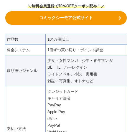
＼無料会員登録で70％OFFクーポン
配布！
／
コミックシーモア公式サイト
作品数
184万冊以上
料金システム
1冊ずつ買い切り・ポイント課金
少女・女性マンガ、少年・青年マンガ
BL、TL、ハーレクイン
取り扱いジャンル
ライトノベル、小説・実用書
雑誌・写真集、オトナなど
クレジットカード
キャリア決済
PayPay
Apple Pay
d払い
PayPal
支払い方法