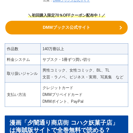
出典：
DMMブックス公式サイト
＼初回購入限定70％OFFクーポン配布中！／
DMMブックス公式サイト
作品数
140万冊以上
料金システム
サブスク・1冊ずつ買い切り
男性コミック、女性コミック、BL、TL
取り扱いジャンル
文芸・ラノベ、ビジネス・実用、写真集 など
クレジットカード
支払い方法
DMMプリペイドカード
DMMポイント、PayPal
漫画「夕闇通り商店街 コハク妖菓子店」
は海賊版サイトで全巻無料で読める？