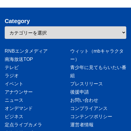
Category
RNBエンタメディア
ウィット（rnbキャラクタ
南海放送TOP
ー）
テレビ
青少年に見てもらいたい番
ラジオ
組
イベント
プレスリリース
アナウンサー
後援申請
ニュース
お問い合わせ
オンデマンド
コンプライアンス
ビジネス
コンテンツポリシー
定点ライブカメラ
運営者情報