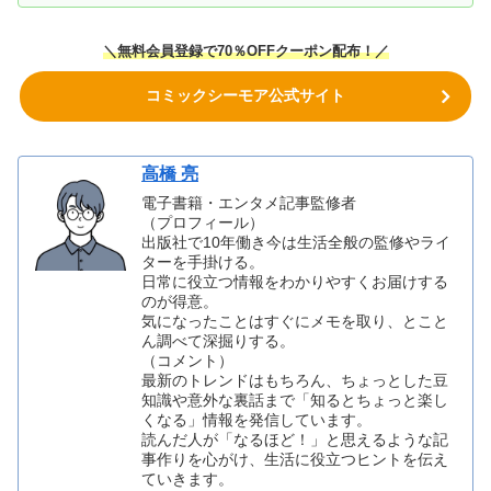
＼無料会員登録で70％OFFクーポン
配布！
／
コミックシーモア公式サイト
高橋 亮
電子書籍・エンタメ記事監修者
（プロフィール）
出版社で10年働き今は生活全般の監修やライ
ターを手掛ける。
日常に役立つ情報をわかりやすくお届けする
のが得意。
気になったことはすぐにメモを取り、とこと
ん調べて深掘りする。
（コメント）
最新のトレンドはもちろん、ちょっとした豆
知識や意外な裏話まで「知るとちょっと楽し
くなる」情報を発信しています。
読んだ人が「なるほど！」と思えるような記
事作りを心がけ、生活に役立つヒントを伝え
ていきます。