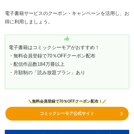
電子書籍サービスのクーポン・キャンペーンを活用し、お
得に利用しましょう。
電子書籍はコミックシーモアがおすすめ！
・無料会員登録で70％OFFクーポン配布
・配信作品数184万冊以上
・月額制の「読み放題プラン」あり
＼無料会員登録で70％OFFクーポン
配布！
／
コミックシーモア公式サイト