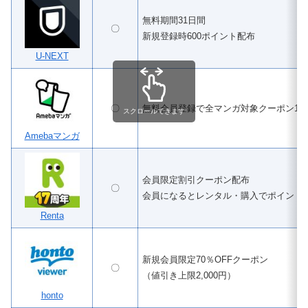
無料期間31日間
〇
新規登録時600ポイント配布
U-NEXT
〇
無料会員登録で全マンガ対象クーポン100
スクロールできます
Amebaマンガ
会員限定割引クーポン配布
〇
会員になるとレンタル・購入でポイント
Renta
新規会員限定70％OFFクーポン
〇
（値引き上限2,000円）
honto