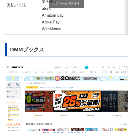
楽天Pay
スクロールできます
支払い方法
atone
Amazon pay
Apple Pay
WebMoney
DMMブックス