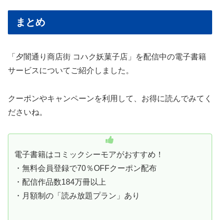
まとめ
「夕闇通り商店街 コハク妖菓子店」を配信中の電子書籍
サービスについてご紹介しました。
クーポンやキャンペーンを利用して、お得に読んでみてく
ださいね。
電子書籍はコミックシーモアがおすすめ！
・無料会員登録で70％OFFクーポン配布
・配信作品数184万冊以上
・月額制の「読み放題プラン」あり