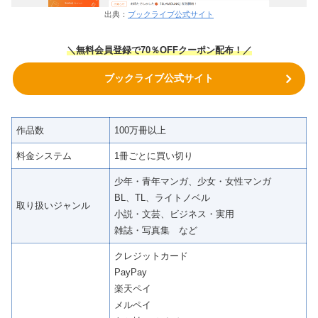
出典：
ブックライブ公式サイト
＼無料会員登録で70％OFFクーポン
配布！
／
ブックライブ公式サイト
作品数
100万冊以上
料金システム
1冊ごとに買い切り
少年・青年マンガ、少女・女性マンガ
BL、TL、ライトノベル
取り扱いジャンル
小説・文芸、ビジネス・実用
雑誌・写真集 など
クレジットカード
PayPay
楽天ペイ
メルペイ