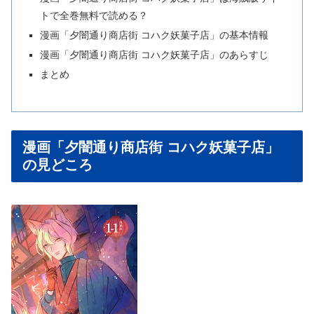
トで全巻無料で読める？
漫画「夕闇通り商店街 コハク妖菓子店」の基本情報
漫画「夕闇通り商店街 コハク妖菓子店」のあらすじ
まとめ
漫画「夕闇通り商店街 コハク妖菓子店」
の見どころ