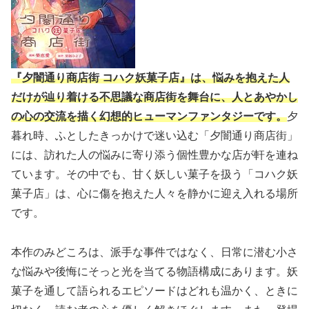
『夕闇通り商店街 コハク妖菓子店』は、悩みを抱えた人
だけが辿り着ける不思議な商店街を舞台に、人とあやかし
の心の交流を描く幻想的ヒューマンファンタジーです。
夕
暮れ時、ふとしたきっかけで迷い込む「夕闇通り商店街」
には、訪れた人の悩みに寄り添う個性豊かな店が軒を連ね
ています。その中でも、甘く妖しい菓子を扱う「コハク妖
菓子店」は、心に傷を抱えた人々を静かに迎え入れる場所
です。
本作のみどころは、派手な事件ではなく、日常に潜む小さ
な悩みや後悔にそっと光を当てる物語構成にあります。妖
菓子を通して語られるエピソードはどれも温かく、ときに