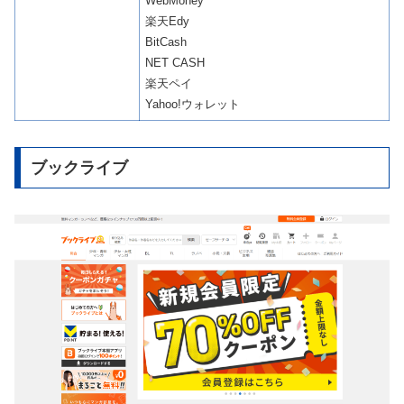
WebMoney
楽天Edy
BitCash
NET CASH
楽天ペイ
Yahoo!ウォレット
ブックライブ