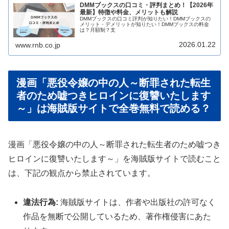
DMMブックスの口コミ・評判まとめ！【2026年
最新】特徴や料金、メリットも解説
DMMブックスの口コミ評判が知りたい！DMMブックスの
メリット・デメリットが知りたい！DMMブックスの料金
は？月額制？支
2026.01.22
www.rnb.co.jp
漫画「悪役令嬢の中の人～断罪された転生
者のため嘘つきヒロインに復讐いたします
～」は海賊版サイトで全巻無料で読める？
漫画「悪役令嬢の中の人～断罪された転生者のため嘘つき
ヒロインに復讐いたします～」を海賊版サイトで読むこと
は、下記の観点から禁止されています。
違法行為:
海賊版サイトは、作者や出版社の許可なく
作品を無断で公開しているため、著作権侵害にあた