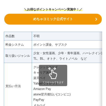
＼
お得なポイントキャンペーン実施中！
／
めちゃコミック公式サイト
作品数
不明
料金システム
ポイント課金、サブスク
少女・女性漫画、少年・青年漫画、ハーレクイン漫
取り扱いジャンル
TL、BL、オトナ、ライトノベル など
クレジットカード
キャリア決済
楽天ペイ
スクロールできます
Yahoo!ウォレット
支払い方法
Amazon Pay
atone翌月後払い(コンビニ)
PayPay
メルペイ