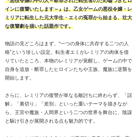
『悪役令嬢の中の人～断罪された転生者のため嘘つきヒロ
インに復讐いたします～』は、乙女ゲームの悪役令嬢・レ
ミリアに転生した元大学生・エミの冤罪から始まる、壮大
な復讐劇を描いた話題作です。
物語の見どころはまず、“一つの身体に共存する二つの人
格”という珍しい設定。転生者エミがレミリアの肉体を借
りていたところ、本物のレミリアが覚醒し、ゲームの中で
自身を追放・断罪したヒロインたちや王族、魔族に逆襲を
開始します。
さらに、レミリアの復讐が単なる敵討ちに終わらず、「誤
解」「裏切り」「差別」といった重いテーマを描きなが
ら、王宮や魔族・人間界という二つの世界を舞台に、陰謀
と駆け引きが展開される点も魅力的です。