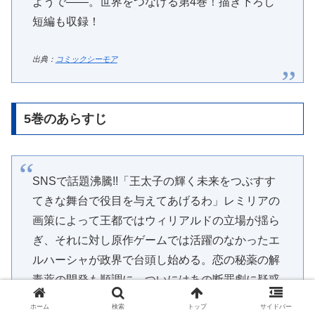
ようで――。世界をつなげる第4巻！描き下ろし
短編も収録！
出典：
コミックシーモア
5巻のあらすじ
SNSで話題沸騰!!「王太子の輝く未来をつぶすす
てきな舞台で役目を与えてあげるわ」レミリアの
画策によって王都ではウィリアルドの立場が揺ら
ぎ、それに対し原作ゲームでは活躍のなかったエ
ルハーシャが政界で台頭し始める。恋の秘薬の解
毒薬の開発も順調に、ついにはあの断罪劇に疑惑
の声が上がることに……。描きおろしも収録！
ホーム
検索
トップ
サイドバー