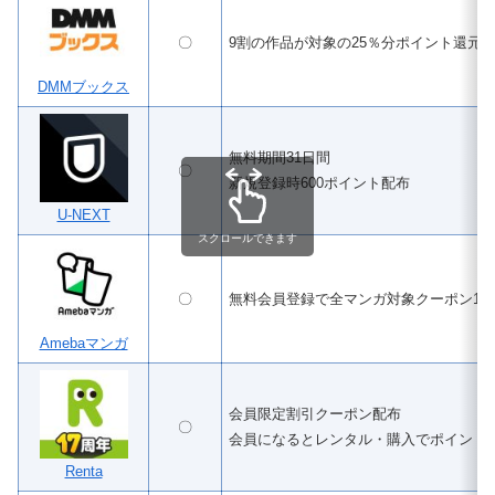
〇
9割の作品が対象の25％分ポイント還元
DMMブックス
無料期間31日間
〇
新規登録時600ポイント配布
U-NEXT
スクロールできます
〇
無料会員登録で全マンガ対象クーポン100
Amebaマンガ
会員限定割引クーポン配布
〇
会員になるとレンタル・購入でポイント
Renta