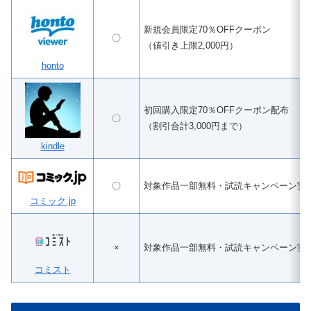
新規会員限定70％OFFクーポン
〇
（値引き上限2,000円）
honto
初回購入限定70％OFFクーポン配布
〇
（割引合計3,000円まで）
kindle
〇
対象作品一部無料・試読キャンペーン実
コミック.jp
×
対象作品一部無料・試読キャンペーン実
コミスト