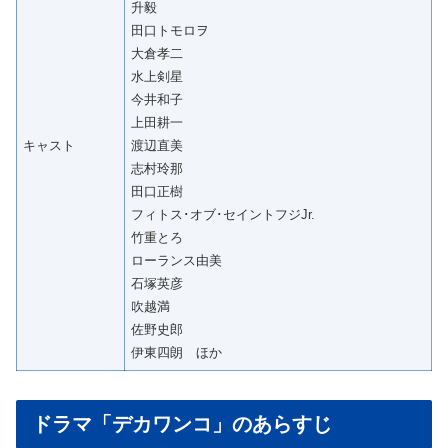
升毅
田口トモロヲ
大倉孝二
水上剣星
今井和子
上田耕一
キャスト
渡辺直美
志村玲那
田口正樹
フィトス･オブ･セイントフジJr.
竹重とろ
ローランス由美
石塚英彦
吹越満
佐野史郎
伊東四朗 ほか
ドラマ「デカワンコ」のあらすじ