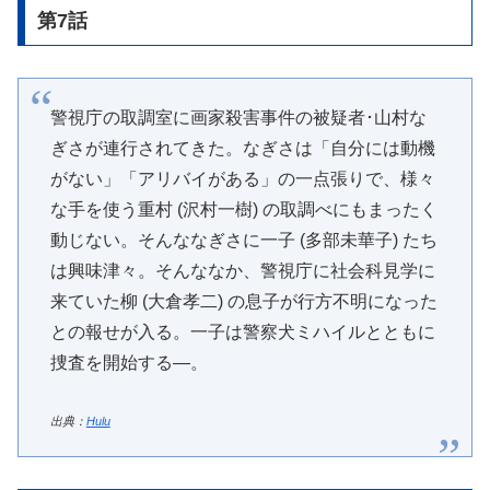
第7話
警視庁の取調室に画家殺害事件の被疑者･山村な
ぎさが連行されてきた。なぎさは「自分には動機
がない」「アリバイがある」の一点張りで、様々
な手を使う重村 (沢村一樹) の取調べにもまったく
動じない。そんななぎさに一子 (多部未華子) たち
は興味津々。そんななか、警視庁に社会科見学に
来ていた柳 (大倉孝二) の息子が行方不明になった
との報せが入る。一子は警察犬ミハイルとともに
捜査を開始する―。
出典：
Hulu