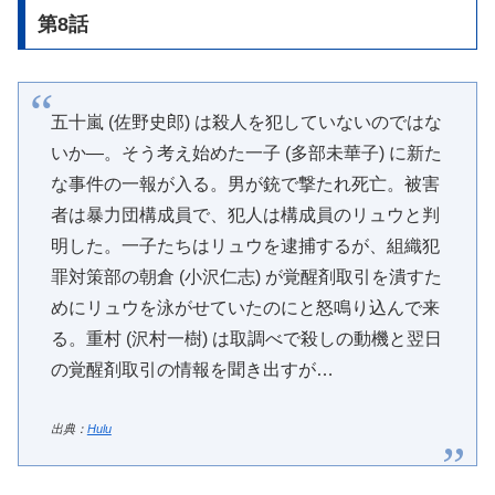
第8話
五十嵐 (佐野史郎) は殺人を犯していないのではな
いか―。そう考え始めた一子 (多部未華子) に新た
な事件の一報が入る。男が銃で撃たれ死亡。被害
者は暴力団構成員で、犯人は構成員のリュウと判
明した。一子たちはリュウを逮捕するが、組織犯
罪対策部の朝倉 (小沢仁志) が覚醒剤取引を潰すた
めにリュウを泳がせていたのにと怒鳴り込んで来
る。重村 (沢村一樹) は取調べで殺しの動機と翌日
の覚醒剤取引の情報を聞き出すが…
出典：
Hulu