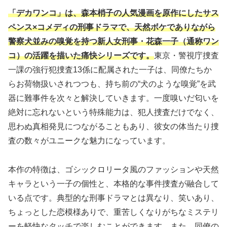
「デカワンコ」は、森本梢子の人気漫画を原作にしたサス
ペンス×コメディの刑事ドラマで、天然ボケでありながら
警察犬並みの嗅覚を持つ新人女刑事・花森一子（通称ワン
コ）の活躍を描いた痛快シリーズです。
東京・警視庁捜査
一課の強行犯捜査13係に配属された一子は、同僚たちか
らお荷物扱いされつつも、持ち前の“犬のような嗅覚”を武
器に難事件を次々と解決していきます。一度嗅いだ匂いを
絶対に忘れないという特殊能力は、犯人捜査だけでなく、
思わぬ真相発見につながることもあり、彼女の体当たり捜
査の数々がユニークな魅力になっています。
本作の特徴は、ゴシックロリータ風のファッションや天然
キャラという一子の個性と、本格的な事件捜査が融合して
いる点です。典型的な刑事ドラマとは異なり、笑いあり、
ちょっとした恋模様ありで、重苦しくなりがちなミステリ
ーを軽快なタッチで楽しむことができます。また、同僚の