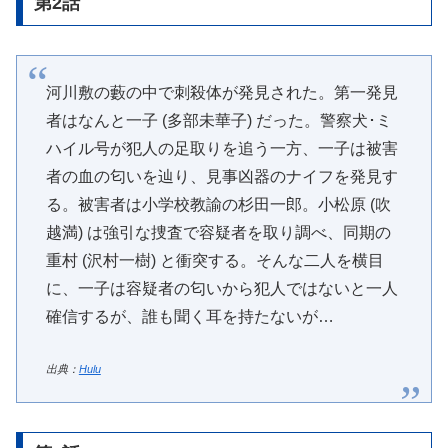
第2話
河川敷の藪の中で刺殺体が発見された。第一発見
者はなんと一子 (多部未華子) だった。警察犬･ミ
ハイル号が犯人の足取りを追う一方、一子は被害
者の血の匂いを辿り、見事凶器のナイフを発見す
る。被害者は小学校教諭の杉田一郎。小松原 (吹
越満) は強引な捜査で容疑者を取り調べ、同期の
重村 (沢村一樹) と衝突する。そんな二人を横目
に、一子は容疑者の匂いから犯人ではないと一人
確信するが、誰も聞く耳を持たないが…
出典：
Hulu