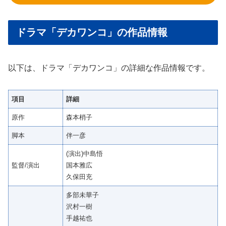
ドラマ「デカワンコ」の作品情報
以下は、ドラマ「デカワンコ」の詳細な作品情報です。
項目
詳細
原作
森本梢子
脚本
伴一彦
(演出)中島悟
監督/演出
国本雅広
久保田充
多部未華子
沢村一樹
手越祐也