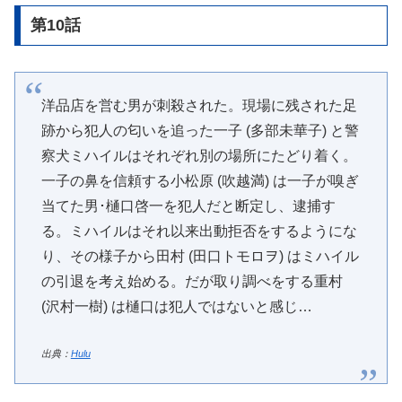
第10話
洋品店を営む男が刺殺された。現場に残された足
跡から犯人の匂いを追った一子 (多部未華子) と警
察犬ミハイルはそれぞれ別の場所にたどり着く。
一子の鼻を信頼する小松原 (吹越満) は一子が嗅ぎ
当てた男･樋口啓一を犯人だと断定し、逮捕す
る。ミハイルはそれ以来出動拒否をするようにな
り、その様子から田村 (田口トモロヲ) はミハイル
の引退を考え始める。だが取り調べをする重村
(沢村一樹) は樋口は犯人ではないと感じ…
出典：
Hulu