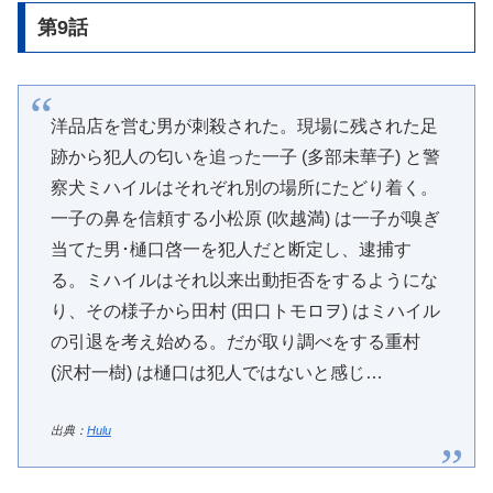
第9話
洋品店を営む男が刺殺された。現場に残された足
跡から犯人の匂いを追った一子 (多部未華子) と警
察犬ミハイルはそれぞれ別の場所にたどり着く。
一子の鼻を信頼する小松原 (吹越満) は一子が嗅ぎ
当てた男･樋口啓一を犯人だと断定し、逮捕す
る。ミハイルはそれ以来出動拒否をするようにな
り、その様子から田村 (田口トモロヲ) はミハイル
の引退を考え始める。だが取り調べをする重村
(沢村一樹) は樋口は犯人ではないと感じ…
出典：
Hulu