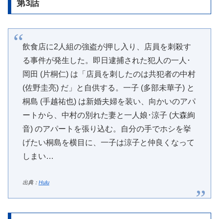
第3話
飲食店に2人組の強盗が押し入り、店員を刺殺す
る事件が発生した。即日逮捕された犯人の一人･
岡田 (片桐仁) は「店員を刺したのは共犯者の中村
(佐野圭亮) だ」と自供する。一子 (多部未華子) と
桐島 (手越祐也) は新婚夫婦を装い、向かいのアパ
ートから、中村の別れた妻と一人娘･涼子 (大森絢
音) のアパートを張り込む。自分の手でホシを挙
げたい桐島を横目に、一子は涼子と仲良くなって
しまい…
出典：
Hulu