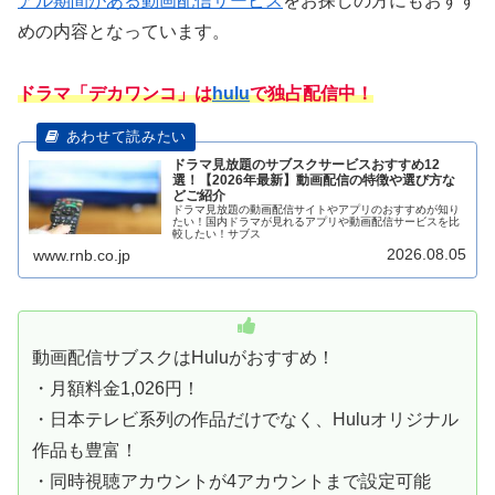
アル期間がある動画配信サービス
をお探しの方にもおすす
めの内容となっています。
ドラマ「デカワンコ」は
hulu
で独占配信中！
ドラマ見放題のサブスクサービスおすすめ12
選！【2026年最新】動画配信の特徴や選び方な
どご紹介
ドラマ見放題の動画配信サイトやアプリのおすすめが知り
たい！国内ドラマが見れるアプリや動画配信サービスを比
較したい！サブス
2026.08.05
www.rnb.co.jp
動画配信サブスクはHuluがおすすめ！
・月額料金1,026円！
・日本テレビ系列の作品だけでなく、Huluオリジナル
作品も豊富！
・同時視聴アカウントが4アカウントまで設定可能