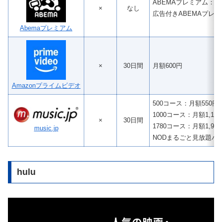
ABEMAプレミアム：月額
×
なし
広告付きABEMAプレミ
Abemaプレミアム
×
30日間
月額600円
Amazonプライムビデオ
500コース：月額550円
1000コース：月額1,10
×
30日間
1780コース：月額1,95
music.jp
NODまるごと見放題パッ
hulu