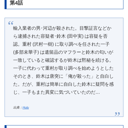
第4話
輸入業者の男･河辺が殺された。目撃証言などか
ら逮捕された容疑者･鈴木 (田中実) は容疑を否
認。重村 (沢村一樹) に取り調べを任された一子
(多部未華子) は遺留品のマフラーと鈴木の匂いが
一致していると確認するが鈴木は黙秘を続ける。
一子に代わって重村が取り調べを始めようとした
そのとき、鈴木は唐突に「俺が殺った」と自白し
た。だが、重村は簡単に自白した鈴木に疑問を感
じ、一子もまた異変に気づいていたのだ…
出典：
Hulu